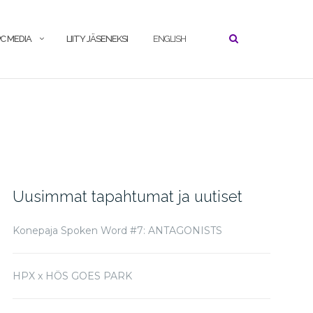
C MEDIA
LIITY JÄSENEKSI
ENGLISH
Uusimmat tapahtumat ja uutiset
Konepaja Spoken Word #7: ANTAGONISTS
HPX x HÖS GOES PARK