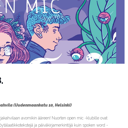
.
akahvila (Uudenmaankatu 10, Helsinki)
kahvilaan avomikin ääreen! Nuorten open mic -klubille ovat
pöytälaatikkotekstejä ja päiväkirjamerkintöjä kuin spoken word -