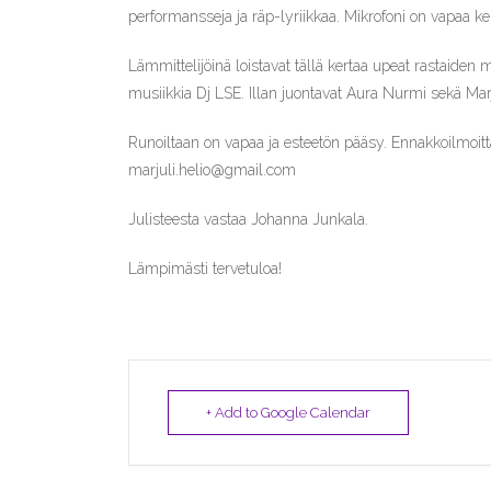
performansseja ja räp-lyriikkaa. Mikrofoni on vapaa k
Lämmittelijöinä loistavat tällä kertaa upeat rastaiden ma
musiikkia Dj LSE. Illan juontavat Aura Nurmi sekä Marju
Runoiltaan on vapaa ja esteetön pääsy. Ennakkoilmoi
marjuli.helio@gmail.com
Julisteesta vastaa Johanna Junkala.
Lämpimästi tervetuloa!
+ Add to Google Calendar