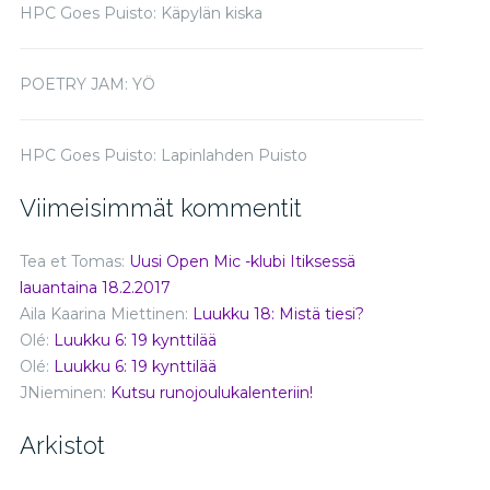
HPC Goes Puisto: Käpylän kiska
POETRY JAM: YÖ
HPC Goes Puisto: Lapinlahden Puisto
Viimeisimmät kommentit
Tea et Tomas
:
Uusi Open Mic -klubi Itiksessä
lauantaina 18.2.2017
Aila Kaarina Miettinen
:
Luukku 18: Mistä tiesi?
Olé
:
Luukku 6: 19 kynttilää
Olé
:
Luukku 6: 19 kynttilää
JNieminen
:
Kutsu runojoulukalenteriin!
Arkistot