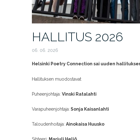
HALLITUS 2026
06. 06. 2026
Helsinki Poetry Connection sai uuden hallituks
Hallituksen muodostavat
Puheenjohtaja:
Vinski Ratalahti
Varapuheenjohtaja:
Sonja Kaisanlahti
Taloudenhoitaja:
Ainokaisa Huusko
Sihteeri:
Marjuli Heliö