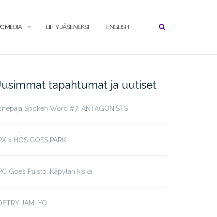
C MEDIA
LIITY JÄSENEKSI
ENGLISH
usimmat tapahtumat ja uutiset
onepaja Spoken Word #7: ANTAGONISTS
PX x HÖS GOES PARK
C Goes Puisto: Käpylän kiska
OETRY JAM: YÖ