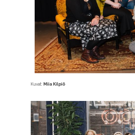
Kuvat:
Miia Kilpiö