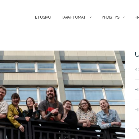
ETUSIVU
TAPAHTUMAT
YHDISTYS
HP
U
K
H
HP
P