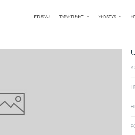
ETUSIVU
TAPAHTUMAT
YHDISTYS
HP
U
K
H
HP
P