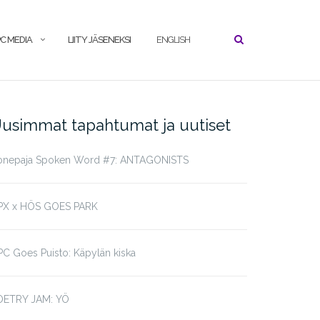
C MEDIA
LIITY JÄSENEKSI
ENGLISH
usimmat tapahtumat ja uutiset
onepaja Spoken Word #7: ANTAGONISTS
PX x HÖS GOES PARK
C Goes Puisto: Käpylän kiska
OETRY JAM: YÖ