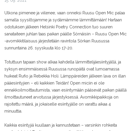
15. 09. 2021
Ulkona pimenee ja viilenee, vaan onneksi Ruusu Open Mic palaa
samalla syysiltojamme ja sydämiämme lämmittämään! Hartaan
odotuksen jälkeen Helsinki Poetry Connection tuo suuren
sanataiteen juhlan taas paikan päälle Sörnäisiin – Ruusu Open Mic
-avomikkitilaisuus järjestetään ravintola Sörkan Ruusussa
sunnuntaina 26. syyskuuta klo 17-20.
Totuttuun tapaan show alkaa kahdella lämmittelijäesiintyjällä, ja
syksyn ensimmäisessä Ruusussa runopäitä ovat lumoamassa
huikeat Rufio ja Rebekka Holi. Lämppäreiden jälkeen lava on illan
pääesiintyjien – eli kaikkien Teidän! Open miciin ei ole
ennakkoilmoittautumista, vaan esiintymään pääsevät paikan päällä
ilmoittautuneet arvotussa järjestyksessä. Avomikkipaikkoja on
rajoitettu määrä, ja jokaiselle esiintyjälle on varattu aikaa 4
minuuttia.
Kaikkia esiintyjiä kuullaan ja kannustetaan – varsinkin rohkeita