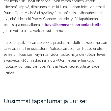
ensikertalaisia! Tyyli on vapaa – voit esittää spoken wordia,
iskelmää, räppiä, riimirunoa tai mitä ikinä, kunhan teksti on omasi.
Ruusu Open Micissä ei hyväksytä minkäänlaista vihapuhetta tai
syrjintää. Helsinki Poetry Connection edellyttää tapahtuman
osallistujia noudattamaan
turvallisemman tilan periaatteita
,
joihin voit tutustua verkkosivuillamme.
Tulethan paikalle vain terveenä ja pidät mahdollisuuksien mukaan
turvaväliä muihin osallistujiin. Valitettavasti Sörkan Ruusu ei ole
esteetön. Pääsisäänkäynnillä ~20cm askelma ja ovi ~60cm leveä,
sivuovella ~20cm askelma ja ovi ~55cm leveä, ei liuskoja.
Tuottaja-juontajat: Samppa Varis ja Aatos Ketvel
Juliste: Sade
Heikka
Uusimmat tapahtumat ja uutiset