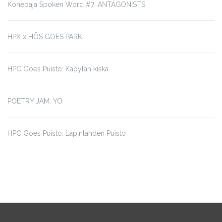
Konepaja Spoken Word #7: ANTAGONISTS
HPX x HÖS GOES PARK
HPC Goes Puisto: Käpylän kiska
POETRY JAM: YÖ
HPC Goes Puisto: Lapinlahden Puisto