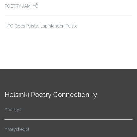
POETRY JAM: YÖ
HPC Goes Puisto: Lapinlahden Puisto
Helsinki Poetry Connection ry
Yhdistys
Yhteystiedot