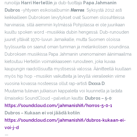
runoilija
Harri Hertellin
ja dub-tuottaja
Papa Jahmanin
Dubros
-yhtyeen esikoisalbumin
Horros
. Syksystä 2012 asti
keikkailleen Dubroksen levytykset ovat Suomen olosuhteissa
harvinaisia, sillä aiemmin kylmässä Pohjolassa ei ole juurikaan
kuultu spoken word -musiikkia dubin hengessä. Dub-runouden
juuret yltävät 1970-luvun Jamaikalle, mutta Suomen oloissa
tyylisuunta on saanut oman tumman ja melankolisen soundinsa.
Dubroksen musiikissa Papa Jahmanin unenomainen äänimaailma
kietoutuu Hertellin voimakkaaseen runouteen, joka kuvaa
kaupungin raadollisuutta mystisessä valossa. Äänitteellä kuullaan
myös hip hop –musiikin vaikutteita ja levyllä vieraileekin viime
vuosina kovassa nosteessa ollut rap-artisti
Dxxxa D
.
Muutamia tulevan julkaisun kappaleita voi kuunnella ja ladata
ilmaiseksi SoundCloud –palvelun kautta:
Dubros – 5-0
:
https://soundcloud.com/jahmanishifi/horros-5-0-1
Dubros – Kukaan ei voi jäädä kotiin
:
https://soundcloud.com/jahmanishifi/dubros-kukaan-ei-
voi-j-d
—