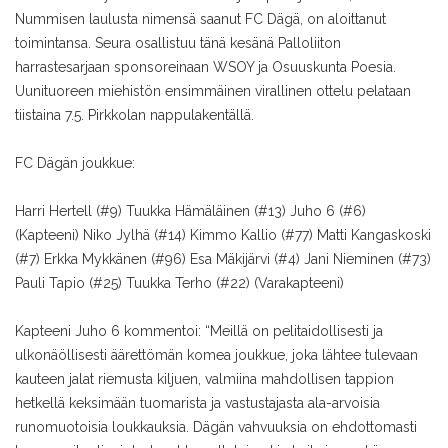
Nummisen laulusta nimensä saanut FC Dägä, on aloittanut
toimintansa. Seura osallistuu tänä kesänä Palloliiton
harrastesarjaan sponsoreinaan WSOY ja Osuuskunta Poesia.
Uunituoreen miehistön ensimmäinen virallinen ottelu pelataan
tiistaina 7.5. Pirkkolan nappulakentällä.
FC Dägän joukkue:
Harri Hertell (#9)
Tuukka Hämäläinen (#13)
Juho 6 (#6)
(Kapteeni)
Niko Jylhä (#14)
Kimmo Kallio (#77)
Matti Kangaskoski
(#7)
Erkka Mykkänen (#96)
Esa Mäkijärvi (#4)
Jani Nieminen (#73)
Pauli Tapio (#25)
Tuukka Terho (#22) (Varakapteeni)
Kapteeni Juho 6 kommentoi: “Meillä on pelitaidollisesti ja
ulkonäöllisesti äärettömän komea joukkue, joka lähtee tulevaan
kauteen jalat riemusta kiljuen,
valmiina mahdollisen tappion
hetkellä keksimään tuomarista ja vastustajasta ala-arvoisia
runomuotoisia loukkauksia.
Dägän vahvuuksia on ehdottomasti