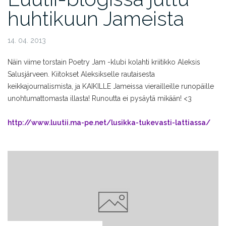
huhtikuun Jameista
14. 04. 2013
Näin viime torstain Poetry Jam -klubi kolahti kriitikko Aleksis
Salusjärveen. Kiitokset Aleksikselle rautaisesta
keikkajournalismista, ja KAIKILLE Jameissa vierailleille runopäille
unohtumattomasta illasta! Runoutta ei pysäytä mikään! <3
http://www.luutii.ma-pe.net/lusikka-tukevasti-lattiassa/