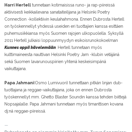
Harri Hertell
tunnetaan kotimaisissa runo- ja rap-piireissä
aktiivisesti keikkailevana sanataiteilijana ja Helsinki Poetry
Connection -kollektiivin keulahahmona. Ennen Dubrosta Hertell
on työskennellyt yhdessä useiden eri tuottajien kanssa esittäen
puhemusiikkiansa myös Suomen rajojen ulkopuolella. Syksyllä
2011 Hertell julkaisi loppuunmyydyn esikoisrunokokoelman
Kunnes oppii kävelemään
. Hertell tunnetaan myös
kulttimaineesta nauttivan Helsinki Poetry Jam -klubin vetäjänä
sekä Suomen lavarunouspiirien yhtenä keskeisimpänä
vaikuttajana.
Papa Jahmani
(Osmo Lumivuori) tunnettaan pitkän linjan dub-
tuottajana ja reggae-vaikuttajana, joka on ennen Dubrosta
työskennellyt mm. Ghetto Blaster Soundin kanssa tehden biittejä
Nopsajalalle. Papa Jahmani tunnetaan myös timanttisen kovana
dj:nä reggae-piireissä.
—