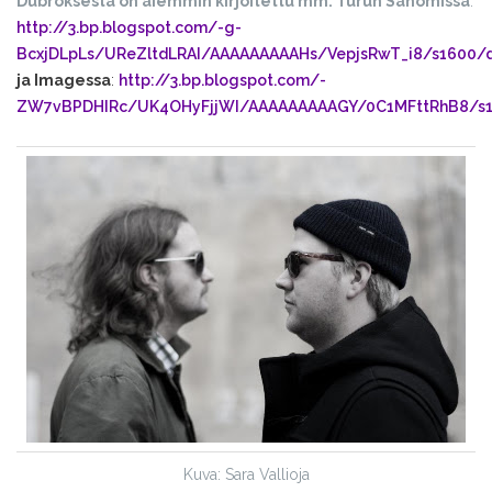
Dubroksesta on aiemmin kirjoitettu mm. Turun Sanomissa
:
http://3.bp.blogspot.com/-g-
BcxjDLpLs/UReZltdLRAI/AAAAAAAAAHs/VepjsRwT_i8/s1600/d
ja Imagessa
:
http://3.bp.blogspot.com/-
ZW7vBPDHIRc/UK4OHyFjjWI/AAAAAAAAAGY/0C1MFttRhB8/s16
Kuva: Sara Vallioja