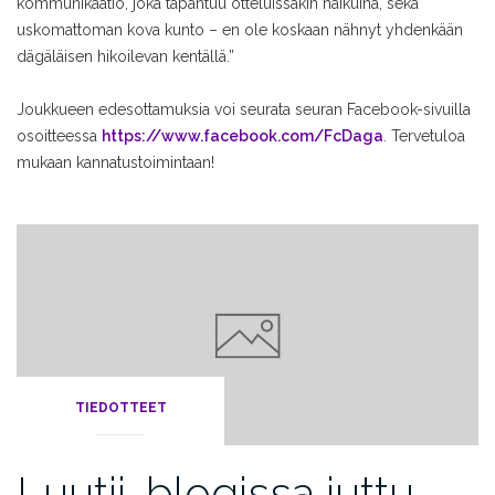
kommunikaatio, joka tapahtuu otteluissakin haikuina, sekä
uskomattoman kova kunto – en ole koskaan nähnyt yhdenkään
dägäläisen hikoilevan kentällä.”
Joukkueen edesottamuksia voi seurata seuran Facebook-sivuilla
osoitteessa
https://www.facebook.com/FcDaga
. Tervetuloa
mukaan kannatustoimintaan!
TIEDOTTEET
Luutii-blogissa juttu