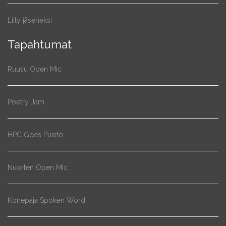
Liity jäseneksi
Tapahtumat
Ruusu Open Mic
Poetry Jam
HPC Goes Puisto
Nuorten Open Mic
Konepaja Spoken Word