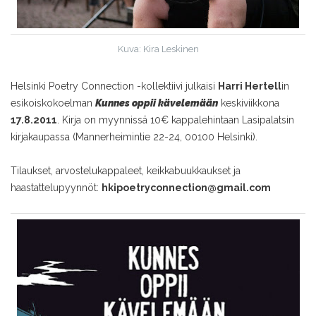
Kuva: Kira Leskinen
Helsinki Poetry Connection -kollektiivi julkaisi
Harri Hertell
in
esikoiskokoelman
Kunnes oppii kävelemään
keskiviikkona
17.8.2011
. Kirja on myynnissä 10€ kappalehintaan Lasipalatsin
kirjakaupassa (Mannerheimintie 22-24, 00100 Helsinki).
Tilaukset, arvostelukappaleet, keikkabuukkaukset ja
haastattelupyynnöt:
hkipoetryconnection@gmail.com