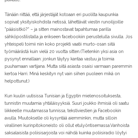
Tänään riittää, että järjestäjät kotoaan eri puolilta kaupunkia
sopivat yksityiskohdista netissä, lähettävät viestin runoilijoille
”pääsisitkö?” – ja sitten mainostavat tapahtumaa parilla
sähköpostilistalla ja erikseen facebookiin perustelulla sivulla. Jos
yhteispeli toimii niin koko projekti vaatii murto-osan siitä
työmäärästä kuin vielä 20 vuotta sitten.
(Tietenkin yksi asia on
pysynyt ennallaan: jonkun täytyy kantaa vastuu ja toimia
puuhamaan vartijana. Mutta siitä asiasta osaisi varmaan paremmin
kertoa Harri. Minä keskityn nyt vain siihen puoleen mikä on
helpottunut.)
Kun kuulin uutisissa Tunisian ja Egyptin mielenosoituksesta,
tunnistin muutamia yhtäläisyyksiä. Suuri joukko ihmisiä oli saatu
liikkeelle muutamassa tunnissa, tekstiviestien ja Facebookin
avulla. Muutokselle oli kysyntää aiemminkin, mutta silloin
virallinen kurinpitokoneisto oli ollut etulyöntisemassa.
Vanhoista
saksalaisista poliisisarjoista voi nähdä kuinka poliisiradio löytyi