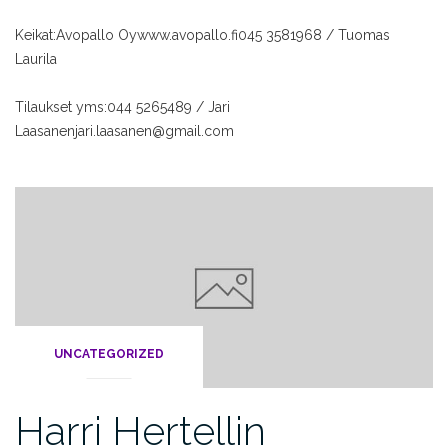
Keikat:
Avopallo Oy
www.avopallo.fi
045 3581968 / Tuomas
Laurila
Tilaukset yms:
044 5265489 / Jari
Laasanen
jari.laasanen@gmail.com
UNCATEGORIZED
Harri Hertellin