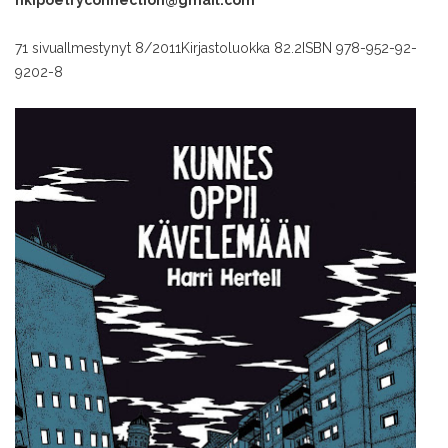
hkipoetryconnection@gmail.com
71 sivua
Ilmestynyt 8/2011
Kirjastoluokka 82.2
ISBN 978-952-92-
9202-8