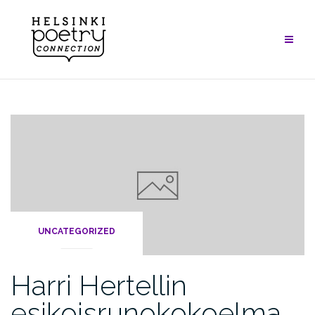
Skip
to
content
UNCATEGORIZED
Harri Hertellin
esikoisrunokokoelma