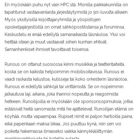
En myöskään puhu nyt vain HPC:stä. Monilla paikkakunnilla on
tapahtunut vastaavanlaista järjestäytymistä jo 90-luvulta alkaen.
Myös yksityisillä kirjoittajaryhmillä ja yliopistojen
opiskelijajärjestöillä on omat sähköpostilistansa ja foruminsa.
Keskustelu ei enää edellytä samanaikaista läsnäoloa. Yksi voi
heittää idean ja muut vastaavat siihen kunhan ehtivät.
Samanhenkiset ihmiset tavoittavat toisensa.
Runous on ottanut suosiossa kiinni musiikkia ja teatteritaiteita,
koska se on kaikista helpoimmin mobilisoitavissa. Runous ei
vaadi raskasta kalustoa, kulisseja tai koko orkesterin läsnäoloa.
Runous ei edellytä sähköjä tai virittämistä. Se on nopeimmin
jalkautuva laji, aikana, joka ihannoi nopeutta ja reagoimista
hetkeen. Runoilijoilla ei myöskään ole sponsorisopimuksia, jotka
estäisivät heitä sanomasta mitä he ajattelevat. Runoilijan elämä on
köyhää, mutta vapaampaa. Rupiset riimit ei paljon hartioilla paina,
eikä paperikaan maksa liikaa. Jos puuttuu kynä, niin sen voi
poiketa hakemassa ilmaiseksi vaikka kännykkäliittymän
markkinointikojusta tai hotellin aulasta.