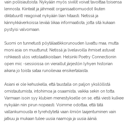
vain poliisiautoista. Nykyään myös siviilit voivat tavoittaa toisensa
lennosta. Kiinteät ja jähmeät organisaatiomuodot (kuten
diktatuurit) reagoivat nykyään liian hitaasti. Netissä ja
kännykkäverkoissa leviää liikaa informaatiota, jotta sitä kukaan
pystyisi valvomaan.
Suomi on tunnetusti pöytälaatikkorunouden luvattu maa, mutta
moni asia on muuttunut. Netissä ja livelavoilla ihmiset astuvat
rohkeasti ulos vetolaatikoistaan. Helsinki Poetry Connectionin
open mic -sessioissa on vieraillut järjestön lyhyen historian
aikana jo toista sataa runoilevaa ensikertalaista.
Asiani ei ole kehuskella, että taustalla on paljon yksilöllistä
omistautumista, intohimoa ja osaamista, vaikka sekin on totta.
Varmaan isoin syy klubien menestykselle on se, että viesti kulkee
nykyään niin pirun nopeasti. Voimme odottaa, että tätä
vallankumousta ei tyrehdytetä vaan ilmiön laajentuminen vain
jatkuu ja mukaan tulee uusia naamoja ja uusia ääniä.