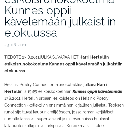
Kunnes oppii
kävelemään julkaistiin
elokuussa
23. 08. 2011
TIEDOTE 23.8.2011
JULKAISUVAPAA HETI
Harri Hertellin
esikoisrunokokoelma Kunnes oppii kävelemään julkaistiin
elokuussa
Helsinki Poetry Connection -runokollektiivi julkaisi
Harri
Hertell
in (s.1985) esikoiskokoelman
Kunnes oppii kävelemään
17.8.2011. Hertellin urbaani esikoisteos on Helsinki Poetry
Connection -kollektiivin ensimmäinen kirjallinen julkaisu. Teoksen
runot sijoittuvat kaupunkimiljööseen, jossa romanikerjäläiset,
nuoralla tanssivat supersankarit ja raitiovaunuissa huutavat
laitapuolenkulkijat ovat arkipäivää. Kokoelma käsittelee