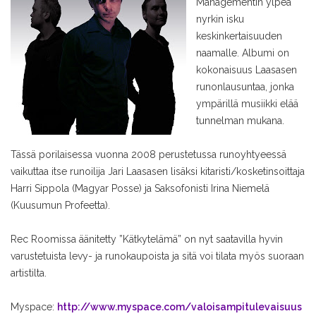
Managementin ylpeä
nyrkin isku
keskinkertaisuuden
naamalle. Albumi on
kokonaisuus Laasasen
runonlausuntaa, jonka
ympärillä musiikki elää
tunnelman mukana.
Tässä porilaisessa vuonna 2008 perustetussa runoyhtyeessä
vaikuttaa itse runoilija Jari Laasasen lisäksi kitaristi/kosketinsoittaja
Harri Sippola (Magyar Posse) ja Saksofonisti Irina Niemelä
(Kuusumun Profeetta).
Rec Roomissa äänitetty ”Kätkytelämä” on nyt saatavilla hyvin
varustetuista levy- ja runokaupoista ja sitä voi tilata myös suoraan
artistilta.
Myspace:
http://www.myspace.com/valoisampitulevaisuus