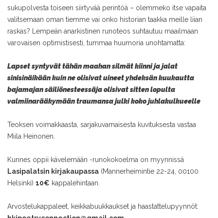
sukupolvesta toiseen siirtyvää perintöä – olemmeko itse vapaita
valitsemaan oman tiemme vai onko historian taakka meille liian
raskas? Lempeän anarkistinen runoteos suhtautuu maailmaan
varovaisen optimistisesti, tummaa huumoria unohtamatta:
Lapset syntyvät tähän maahan silmät kiinni ja jalat
sinisinä
ikään kuin ne olisivat uineet yhdeksän kuukautta
bajamajan säiliönesteessä
ja olisivat sitten lopulta
valmiina
rääkymään traumansa julki koko juhlakulkueelle
Teoksen voimakkaasta, sarjakuvamaisesta kuvituksesta vastaa
Miila Heinonen.
Kunnes oppii kävelemään -runokokoelma on myynnissä
Lasipalatsin kirjakaupassa
(Mannerheimintie 22-24, 00100
Helsinki)
10€
kappalehintaan.
Arvostelukappaleet, keikkabuukkaukset ja haastattelupyynnöt: