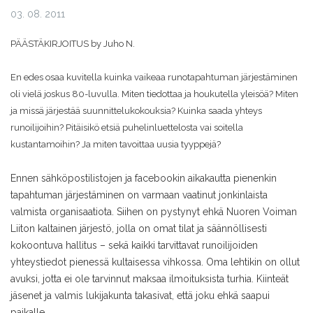
03. 08. 2011
PÄÄSTÄKIRJOITUS by Juho N.
En edes osaa kuvitella kuinka vaikeaa runotapahtuman järjestäminen
oli vielä joskus 80-luvulla. Miten tiedottaa ja houkutella yleisöä? Miten
ja missä järjestää suunnittelukokouksia? Kuinka saada yhteys
runoilijoihin? Pitäisikö etsiä puhelinluettelosta vai soitella
kustantamoihin? Ja miten tavoittaa uusia tyyppejä?
Ennen sähköpostilistojen ja facebookin aikakautta pienenkin
tapahtuman järjestäminen on varmaan vaatinut jonkinlaista
valmista organisaatiota. Siihen on pystynyt ehkä Nuoren Voiman
Liiton kaltainen järjestö, jolla on omat tilat ja säännöllisesti
kokoontuva hallitus – sekä kaikki tarvittavat runoilijoiden
yhteystiedot pienessä kultaisessa vihkossa. Oma lehtikin on ollut
avuksi, jotta ei ole tarvinnut maksaa ilmoituksista turhia. Kiinteät
jäsenet ja valmis lukijakunta takasivat, että joku ehkä saapui
paikalle.