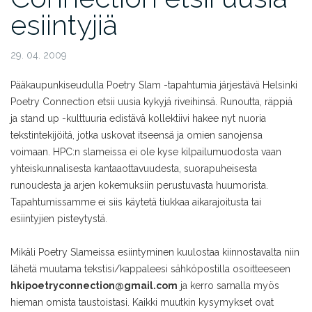
esiintyjiä
29. 04. 2009
Pääkaupunkiseudulla Poetry Slam -tapahtumia järjestävä Helsinki
Poetry Connection etsii uusia kykyjä riveihinsä. Runoutta, räppiä
ja stand up -kulttuuria edistävä kollektiivi hakee nyt nuoria
tekstintekijöitä, jotka uskovat itseensä ja omien sanojensa
voimaan. HPC:n slameissa ei ole kyse kilpailumuodosta vaan
yhteiskunnalisesta kantaaottavuudesta, suorapuheisesta
runoudesta ja arjen kokemuksiin perustuvasta huumorista.
Tapahtumissamme ei siis käytetä tiukkaa aikarajoitusta tai
esiintyjien pisteytystä.
Mikäli Poetry Slameissa esiintyminen kuulostaa kiinnostavalta niin
lähetä muutama tekstisi/kappaleesi sähköpostilla osoitteeseen
hkipoetryconnection@gmail.com
ja kerro samalla myös
hieman omista taustoistasi. Kaikki muutkin kysymykset ovat