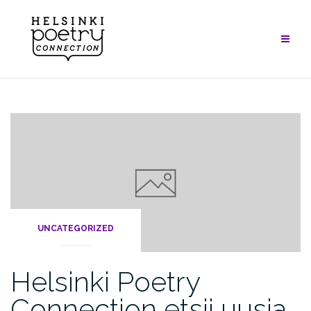
Skip
to
content
UNCATEGORIZED
Helsinki Poetry
Connection etsii uusia