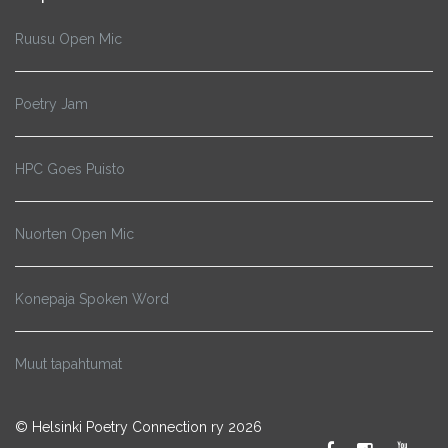
Ruusu Open Mic
Poetry Jam
HPC Goes Puisto
Nuorten Open Mic
Konepaja Spoken Word
Muut tapahtumat
© Helsinki Poetry Connection ry 2026