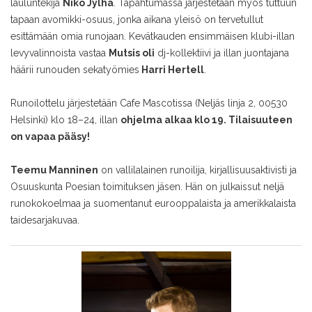
lauluntekijä
Niko Jylhä
. Tapahtumassa järjestetään myös tuttuun
tapaan avomikki-osuus, jonka aikana yleisö on tervetullut
esittämään omia runojaan. Kevätkauden ensimmäisen klubi-illan
levyvalinnoista vastaa
Mutsis oli
dj-kollektiivi ja illan juontajana
häärii runouden sekatyömies
Harri Hertell
.
Runoilottelu järjestetään Cafe Mascotissa (Neljäs linja 2, 00530
Helsinki) klo 18–24, illan
ohjelma alkaa klo 19. Tilaisuuteen
on vapaa pääsy!
Teemu Manninen
on vallilalainen runoilija, kirjallisuusaktivisti ja
Osuuskunta Poesian toimituksen jäsen. Hän on julkaissut neljä
runokokoelmaa ja suomentanut eurooppalaista ja amerikkalaista
taidesarjakuvaa.