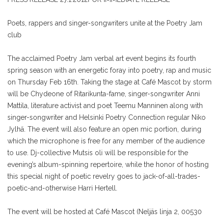
Poets, rappers and singer-songwriters unite at the Poetry Jam
club
The acclaimed Poetry Jam verbal art event begins its fourth
spring season with an energetic foray into poetry, rap and music
on Thursday Feb 16th. Taking the stage at Café Mascot by storm
will be Chydeone of Ritarikunta-fame, singer-songwriter Anni
Mattila, literature activist and poet Teemu Manninen along with
singer-songwriter and Helsinki Poetry Connection regular Niko
Jylhä. The event will also feature an open mic portion, during
which the microphone is free for any member of the audience
to use. Dj-collective Mutsis oli will be responsible for the
evening’s album-spinning repertoire, while the honor of hosting
this special night of poetic revelry goes to jack-of-all-trades-
poetic-and-otherwise Harri Hertell.
The event will be hosted at Café Mascot (Neljäs linja 2, 00530