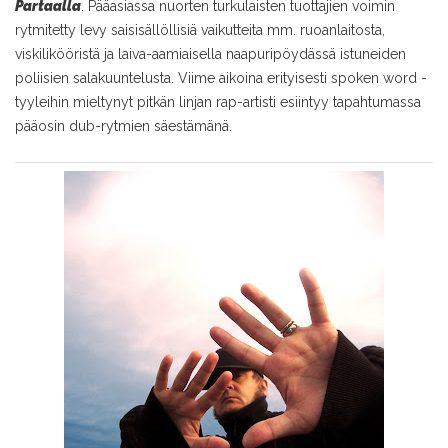
Partaalla
. Pääasiassa nuorten turkulaisten tuottajien voimin
rytmitetty levy sai
sisällöllisiä vaikutteita mm. ruoanlaitosta,
viskilikööristä ja laiva-aamiaisella naapuripöydässä istuneiden
poliisien salakuuntelusta. Viime aikoina erityisesti spoken word -
tyyleihin mieltynyt pitkän linjan rap-artisti esiintyy tapahtumassa
pääosin dub-rytmien säestämänä.