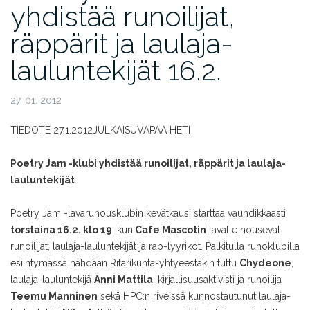
yhdistää runoilijat,
räppärit ja laulaja-
lauluntekijät 16.2.
27. 01. 2012
TIEDOTE 27.1.2012
JULKAISUVAPAA HETI
Poetry Jam -klubi yhdistää runoilijat, räppärit ja laulaja-
lauluntekijät
Poetry Jam -lavarunousklubin kevätkausi starttaa vauhdikkaasti
torstaina 16.2. klo 19
, kun
Cafe Mascotin
lavalle nousevat
runoilijat, laulaja-lauluntekijät ja rap-lyyrikot. Palkitulla runoklubilla
esiintymässä nähdään Ritarikunta-yhtyeestäkin tuttu
Chydeone
,
laulaja-lauluntekijä
Anni Mattila
, kirjallisuusaktivisti ja runoilija
Teemu Manninen
sekä HPC:n riveissä kunnostautunut laulaja-