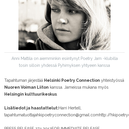
Anni Mattila on aiemminkin esiintynyt Poetry Jam -klubilla
tosin silloin yhdessä Pyhimyksen yhtyeen kanssa
Tapahtuman järjestää
Helsinki Poetry Connection
yhteistyössä
Nuoren Voiman Liiton
kanssa. Jameissa mukana myös
Helsingin kulttuurikeskus
.
Lisätiedot ja haastattelut:
Harri Hertell,
tapahtumatuottaja
hkipoetryconnection@gmail.com
http://hkipoetr
PRESS RELEASE 27.1.2012
FOR IMMEDIATE RELEASE