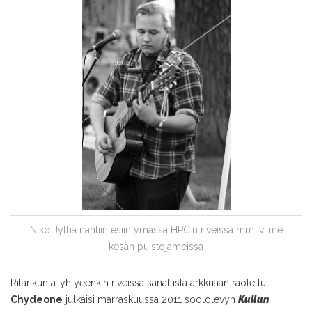
Niko Jylhä nähtiin esiintymässä HPC:n riveissä mm. viime
kesän puistojameissa
Ritarikunta-yhtyeenkin riveissä sanallista arkkuaan raotellut
Chydeone
julkaisi marraskuussa 2011 soololevyn
Kuilun