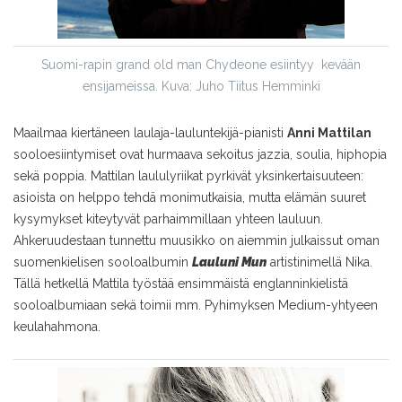
Suomi-rapin grand old man Chydeone esiintyy kevään
ensijameissa. Kuva: Juho Tiitus Hemminki
Maailmaa kiertäneen laulaja-lauluntekijä-pianisti
Anni Mattilan
sooloesiintymiset ovat hurmaava sekoitus jazzia, soulia, hiphopia
sekä poppia. Mattilan laululyriikat pyrkivät yksinkertaisuuteen:
asioista on helppo tehdä monimutkaisia, mutta elämän suuret
kysymykset kiteytyvät parhaimmillaan yhteen lauluun.
Ahkeruudestaan tunnettu muusikko on aiemmin julkaissut oman
suomenkielisen sooloalbumin
Lauluni Mun
artistinimellä Nika.
Tällä hetkellä Mattila työstää ensimmäistä englanninkielistä
sooloalbumiaan sekä toimii mm. Pyhimyksen Medium-yhtyeen
keulahahmona.