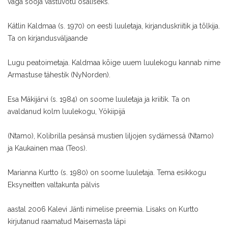
väga sooja vastuvõtu osaliseks.
Kätlin Kaldmaa (s. 1970) on eesti luuletaja, kirjanduskriitik ja tõlkija.
Ta on kirjandusväljaande
Lugu peatoimetaja. Kaldmaa kõige uuem luulekogu kannab nime
Armastuse tähestik (NyNorden).
Esa Mäkijärvi (s. 1984) on soome luuletaja ja kriitik. Ta on
avaldanud kolm luulekogu, Yökiipijä
(Ntamo), Kolibrilla pesänsä mustien liljojen sydämessä (Ntamo)
ja Kaukainen maa (Teos).
Marianna Kurtto (s. 1980) on soome luuletaja. Tema esikkogu
Eksyneitten valtakunta pälvis
aastal 2006 Kalevi Jänti nimelise preemia. Lisaks on Kurtto
kirjutanud raamatud Maisemasta läpi