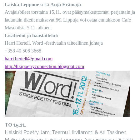
Laiska Leppone
sekä
Anja Erämaja
.
Avajaisbileet torstaina 15.11. ovat pääsymaksuttomat, perjantain ja
lauantain tiketit maksavat 6€. Lippuja voi ostaa ennakkoon Cafe
Mascotista 5.11. alkaen.
Lisätiedot ja haastattelut:
Harri Hertell, Word -festivaalin taiteellinen johtaja
+358 40 506 3668
harri.hertell@gmail.com
http://hkipoetryconnection.blogspot.com
TO 15.11.
Helsinki Poetry Jam: Teemu Hirvilammi & Ari Taskinen,
Malin Jakobsson, Laiska Leppone, Anja Erämaja, Dj Tytti