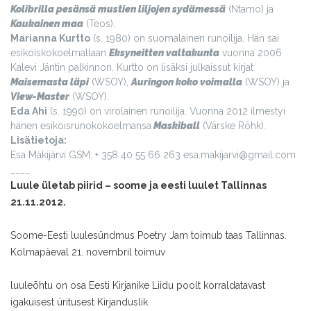
Kolibrilla pesänsä mustien liljojen sydämessä
(Ntamo) ja
Kaukainen maa
(Teos).
Marianna Kurtto
(s. 1980) on suomalainen runoilija. Hän sai
esikoiskokoelmallaan
Eksyneitten valtakunta
vuonna 2006
Kalevi Jäntin palkinnon. Kurtto on lisäksi julkaissut kirjat
Maisemasta läpi
(WSOY),
Auringon koko voimalla
(WSOY) ja
View-Master
(WSOY).
Eda Ahi
(s. 1990) on virolainen runoilija. Vuonna 2012 ilmestyi
hänen esikoisrunokokoelmansa
Maskiball
(Värske Rõhk).
Lisätietoja:
Esa Mäkijärvi
GSM: + 358 40 55 66 263
esa.makijarvi@gmail.com
____
Luule ületab piirid – soome ja eesti luulet Tallinnas
21.11.2012.
Soome-Eesti luulesündmus Poetry Jam toimub taas Tallinnas.
Kolmapäeval 21. novembril toimuv
luuleõhtu on osa Eesti Kirjanike Liidu poolt korraldatavast
igakuisest üritusest Kirjanduslik