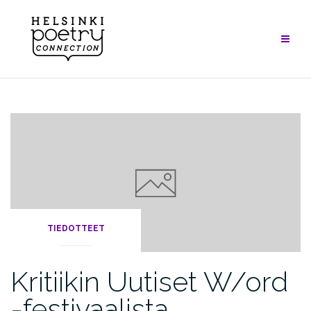
Skip
to
content
TIEDOTTEET
Kritiikin Uutiset W/ord
-festivaalista