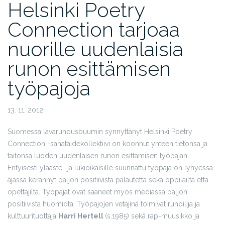
Helsinki Poetry
Connection tarjoaa
nuorille uudenlaisia
runon esittämisen
työpajoja
13. 11. 2012
Suomessa lavarunousbuumin synnyttänyt Helsinki Poetry
Connection -sanataidekollektiivi on koonnut yhteen tietonsa ja
taitonsa luoden uudenlaisen runon esittämisen työpajan.
Erityisesti yläaste- ja lukioikäisille suunnattu työpaja on lyhyessä
ajassa kerännyt paljon positiivista palautetta sekä oppilailta että
opettajilta. Työpajat ovat saaneet myös mediassa paljon
positiivista huomiota. Työpajojen vetäjinä toimivat runoilija ja
kulttuurituottaja
Harri Hertell
(s.1985)
sekä rap-muusikko ja