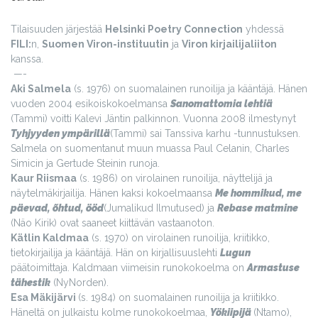
Tilaisuuden järjestää
Helsinki Poetry Connection
yhdessä
FILI:
n,
Suomen Viron-instituutin
ja
Viron kirjailijaliiton
kanssa.
—-
Aki Salmela
(s. 1976) on suomalainen runoilija ja kääntäjä. Hänen
vuoden 2004 esikoiskokoelmansa
Sanomattomia lehtiä
(Tammi) voitti Kalevi Jäntin palkinnon. Vuonna 2008 ilmestynyt
Tyhjyyden ympärillä
(Tammi) sai Tanssiva karhu -tunnustuksen.
Salmela on suomentanut muun muassa Paul Celanin, Charles
Simicin ja Gertude Steinin runoja.
Kaur Riismaa
(s. 1986) on virolainen runoilija, näyttelijä ja
näytelmäkirjailija. Hänen kaksi kokoelmaansa
Me hommikud, me
päevad, õhtud, ööd
(Jumalikud Ilmutused) ja
Rebase matmine
(Näo Kirik) ovat saaneet kiittävän vastaanoton.
Kätlin Kaldmaa
(s. 1970) on virolainen runoilija, kriitikko,
tietokirjailija ja kääntäjä. Hän on kirjallisuuslehti
Lugun
päätoimittaja. Kaldmaan viimeisin runokokoelma on
Armastuse
tähestik
(NyNorden).
Esa Mäkijärvi
(s. 1984) on suomalainen runoilija ja kriitikko.
Häneltä on julkaistu kolme runokokoelmaa,
Yökiipijä
(Ntamo),