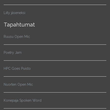
Liity jäseneksi
Tapahtumat
Ruusu Open Mic
Poetry Jam
HPC Goes Puisto
Nuorten Open Mic
Konepaja Spoken Word