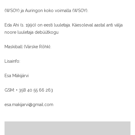
(WSOY) ja Auringon koko voimalla (WSOY).
Eda Ahi (s. 1990) on eesti luuletaja. Käesoleval aastal anti välja
noore luuletaja debüütkogu
Maskiball (Värske Rõhk).
Lisainfo:
Esa Mäkijärvi
GSM: + 358 40 55 66 263
esa.makijarvi@gmail.com