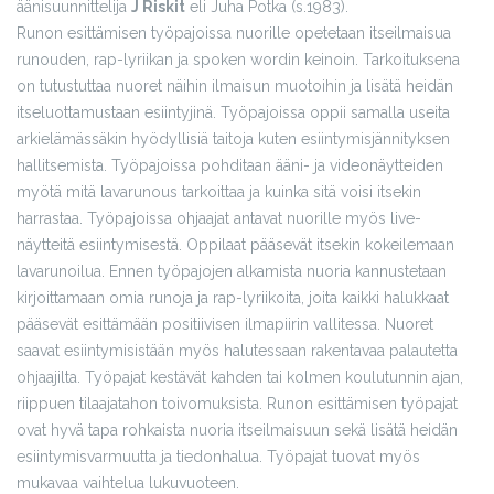
äänisuunnittelija
J Riskit
eli Juha Potka (s.1983).
Runon esittämisen työpajoissa nuorille opetetaan itseilmaisua
runouden, rap-lyriikan ja spoken wordin keinoin. Tarkoituksena
on tutustuttaa nuoret näihin ilmaisun muotoihin ja lisätä heidän
itseluottamustaan esiintyjinä. Työpajoissa oppii samalla useita
arkielämässäkin hyödyllisiä taitoja kuten esiintymisjännityksen
hallitsemista. Työpajoissa pohditaan ääni- ja videonäytteiden
myötä mitä lavarunous tarkoittaa ja kuinka sitä voisi itsekin
harrastaa. Työpajoissa ohjaajat antavat nuorille myös live-
näytteitä esiintymisestä. Oppilaat pääsevät itsekin kokeilemaan
lavarunoilua. Ennen työpajojen alkamista nuoria kannustetaan
kirjoittamaan omia runoja ja rap-lyriikoita, joita kaikki halukkaat
pääsevät esittämään positiivisen ilmapiirin vallitessa. Nuoret
saavat esiintymisistään myös halutessaan rakentavaa palautetta
ohjaajilta. Työpajat kestävät kahden tai kolmen koulutunnin ajan,
riippuen tilaajatahon toivomuksista. Runon esittämisen työpajat
ovat hyvä tapa rohkaista nuoria itseilmaisuun sekä lisätä heidän
esiintymisvarmuutta ja tiedonhalua. Työpajat tuovat myös
mukavaa vaihtelua lukuvuoteen.