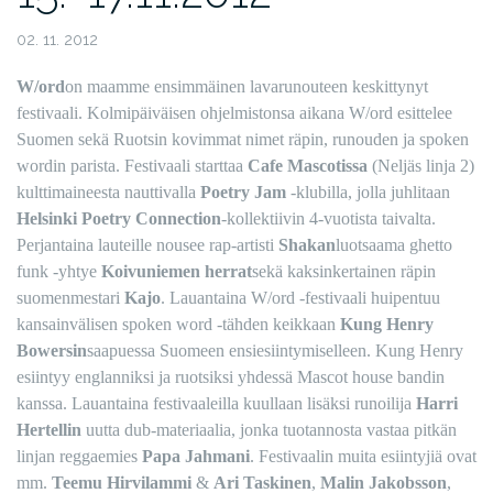
02. 11. 2012
W/ord
on maamme ensimmäinen lavarunouteen keskittynyt
festivaali. Kolmipäiväisen ohjelmistonsa aikana W/ord esittelee
Suomen sekä Ruotsin kovimmat nimet räpin, runouden ja spoken
wordin parista. Festivaali starttaa
Cafe Mascotissa
(Neljäs linja 2)
kulttimaineesta nauttivalla
Poetry Jam
-klubilla
, jolla juhlitaan
Helsinki Poetry Connection
-kollektiivin 4-vuotista taivalta.
Perjantaina lauteille nousee rap-artisti
Shakan
luotsaama ghetto
funk -yhtye
Koivuniemen herrat
s
ekä kaksinkertainen räpin
suomenmestari
Kajo
. Lauantaina W/ord -festivaali huipentuu
kansainvälisen spoken word -tähden keikkaan
Kung Henry
Bowersin
saapuessa Suomeen ensiesiintymiselleen. Kung Henry
esiintyy englanniksi ja ruotsiksi yhdessä Mascot house bandin
kanssa. Lauantaina festivaaleilla kuullaan lisäksi runoilija
Harri
Hertellin
uutta dub-materiaalia, jonka tuotannosta vastaa pitkän
linjan reggaemies
Papa Jahmani
. Festivaalin muita esiintyjiä ovat
mm.
Teemu Hirvilammi
&
Ari Taskinen
,
Malin Jakobsson
,