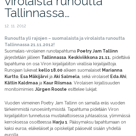
virolaista runoutta
Tallinnassa…
12. 11. 2012
Runoutta yli rajojen – suomalaista ja virolaista runoutta
Tallinnassa 21.11.2012!
Suomalais-virolainen runotapahtuma
Poetry Jam Tallinn
järjestetään jälleen
Tallinnassa
.
Keskiviikkona 21.11.
pidettävä
tapahtuma on osa Viron kirjailijaliiton virallisia kirjailijailtoja.
Runojaan lukevat
kello 18.00
alkaen suomalaiset
Marianna
Kurtto
,
Esa Mäkijärvi
ja
Aki Salmela
, sekä virolaiset
Eda Ahi
,
Kätlin Kaldmaa
ja
Kaur Riismaa
. Virolaisen kirjallisuuden
monitoimimies
Jürgen Rooste
esittelee lukijat.
Vuoden viimeinen Poetry Jam Tallinn on samalla eräs vuoden
tärkeimmistä runoesiintymisistä. Tapahtuma pidetään Viron
kirjailijaliiton tunnetussa mustakattoisessa juhlasalissa, ylimmässä
kerroksessa osoitteessa
Harju 1
. Pääsymaksu tapahtumaan on
kaksi euroa, eläkeläiset ja opiskelijat pääsevät sisään yhdellä
eurolla.