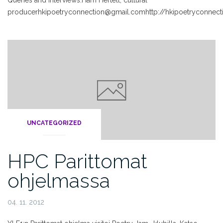
Queries and interviews:
Harri Hertell, cultural
producer
hkipoetryconnection@gmail.com
http://hkipoetryconnec
UNCATEGORIZED
HPC Parittomat
ohjelmassa
04. 11. 2012