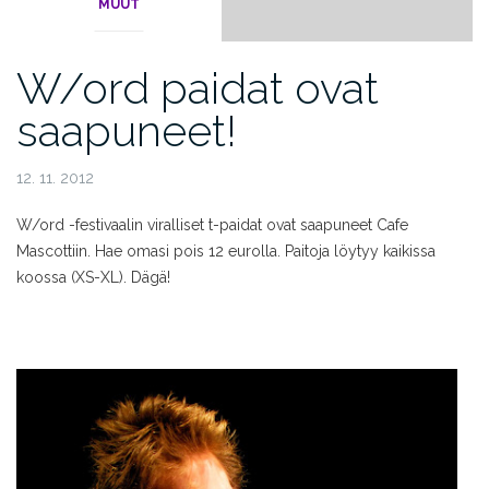
MUUT
W/ord paidat ovat
saapuneet!
12. 11. 2012
W/ord -festivaalin viralliset t-paidat ovat saapuneet Cafe
Mascottiin. Hae omasi pois 12 eurolla. Paitoja löytyy kaikissa
koossa (XS-XL). Dägä!