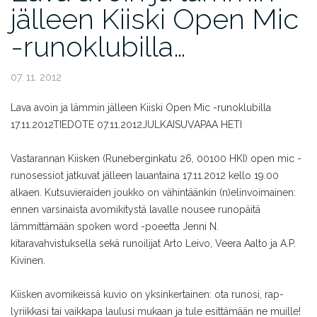
jälleen Kiiski Open Mic
-runoklubilla…
07. 11. 2012
Lava avoin ja lämmin jälleen Kiiski Open Mic -runoklubilla
17.11.2012
TIEDOTE 07.11.2012
JULKAISUVAPAA HETI
Vastarannan Kiisken (Runeberginkatu 26, 00100 HKI) open mic -
runosessiot jatkuvat jälleen lauantaina 17.11.2012 kello 19.00
alkaen. Kutsuvieraiden joukko on vähintäänkin (n)elinvoimainen:
ennen varsinaista avomikitystä lavalle nousee runopäitä
lämmittämään spoken word -poeetta Jenni N.
kitaravahvistuksella sekä runoilijat Arto Leivo, Veera Aalto ja A.P.
Kivinen.
Kiisken avomikeissä kuvio on yksinkertainen: ota runosi, rap-
lyriikkasi tai vaikkapa laulusi mukaan ja tule esittämään ne muille!