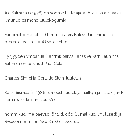
Aki Salmela (s.1976) on soome luuletaja ja tõlkija. 2004. aastal
ilmunud esimene luulekogumik
Sanomattomia lehtiä (Tammi) pälvis Kalevi Jänti nimelise
preemia. Aastal 2008 välja antud
Tyhjyyden ympärillä (Tammi) pälvis Tanssiva karhu auhinna.
Salmela on tõlkinud Paul Celani,
Charles Simici ja Gertude Steini luuletusi.
Kaur Riismaa (s. 1986) on eesti luuletaja, näitleja ja näitekirjanik.
Tema kaks kogumikku Me
hommikud, me päevad, õhtud, ööd (Jumalikud Ilmutused) ja
Rebase matmine (Näo Kirik) on saanud