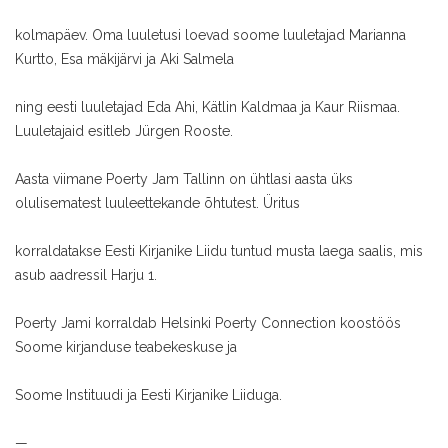
kolmapäev. Oma luuletusi loevad soome luuletajad Marianna
Kurtto, Esa mäkijärvi ja Aki Salmela
ning eesti luuletajad Eda Ahi, Kätlin Kaldmaa ja Kaur Riismaa.
Luuletajaid esitleb Jürgen Rooste.
Aasta viimane Poerty Jam Tallinn on ühtlasi aasta üks
olulisematest luuleettekande õhtutest. Üritus
korraldatakse Eesti Kirjanike Liidu tuntud musta laega saalis, mis
asub aadressil Harju 1.
Poerty Jami korraldab Helsinki Poerty Connection koostöös
Soome kirjanduse teabekeskuse ja
Soome Instituudi ja Eesti Kirjanike Liiduga.
—