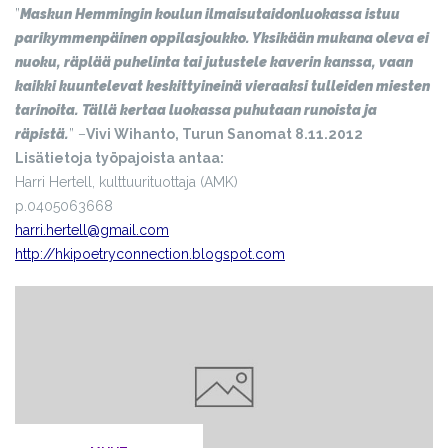
”
Maskun Hemmingin koulun ilmaisutaidonluokassa istuu
parikymmenpäinen oppilasjoukko. Yksikään mukana oleva ei
nuoku, räplää puhelinta tai jutustele kaverin kanssa, vaan
kaikki kuuntelevat keskittyineinä vieraaksi tulleiden miesten
tarinoita. Tällä kertaa luokassa puhutaan runoista ja
räpistä.
” –
Vivi Wihanto, Turun Sanomat 8.11.2012
Lisätietoja työpajoista antaa:
Harri Hertell, kulttuurituottaja (AMK)
p.0405063668
harri.hertell@gmail.com
http://hkipoetryconnection.blogspot.com