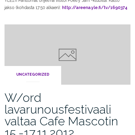
YLE1:n Parittomat ohjelma visitoi Poetry Jam -klubilla. Katso
jakso (kohdasta 17:50 alkaen):
http://areena.yle.fi/tv/1690374
UNCATEGORIZED
W/ord
lavarunousfestivaali
valtaa Cafe Mascotin
15.-17.11.2012