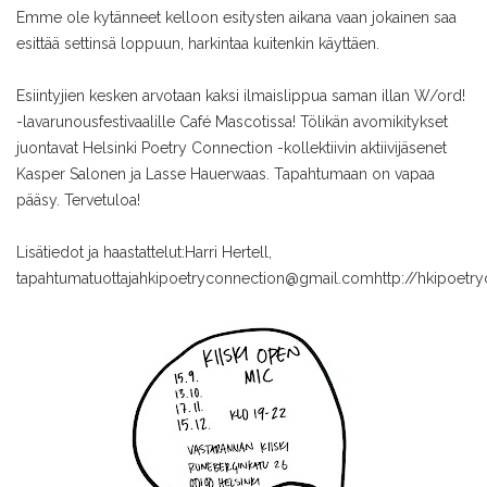
Emme ole kytänneet kelloon esitysten aikana vaan jokainen saa
esittää settinsä loppuun, harkintaa kuitenkin käyttäen.
Esiintyjien kesken arvotaan kaksi ilmaislippua saman illan W/ord!
-lavarunousfestivaalille Café Mascotissa! Tölikän avomikitykset
juontavat Helsinki Poetry Connection -kollektiivin aktiivijäsenet
Kasper Salonen ja Lasse Hauerwaas. Tapahtumaan on vapaa
pääsy. Tervetuloa!
Lisätiedot ja haastattelut:
Harri Hertell,
tapahtumatuottaja
hkipoetryconnection@gmail.com
http://hkipoet