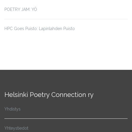
POETRY JAM: YÖ
HPC Goes Puisto: Lapinlahden Puisto
Helsinki Poetry Connection ry
Yhdistys
Yhteystiedot