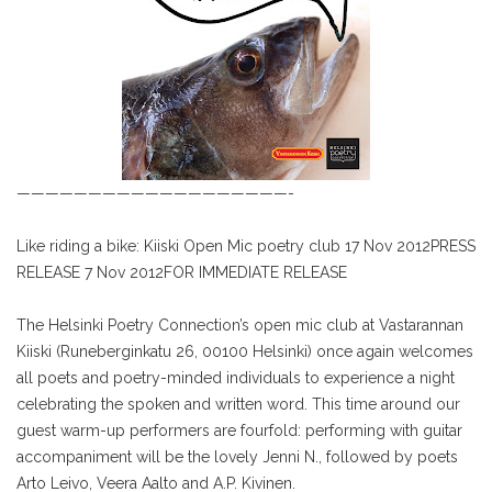
———————————————————-
Like riding a bike: Kiiski Open Mic poetry club 17 Nov 2012
PRESS
RELEASE 7 Nov 2012
FOR IMMEDIATE RELEASE
The Helsinki Poetry Connection’s open mic club at Vastarannan
Kiiski (Runeberginkatu 26, 00100 Helsinki) once again welcomes
all poets and poetry-minded individuals to experience a night
celebrating the spoken and written word. This time around our
guest warm-up performers are fourfold: performing with guitar
accompaniment will be the lovely Jenni N., followed by poets
Arto Leivo, Veera Aalto and A.P. Kivinen.