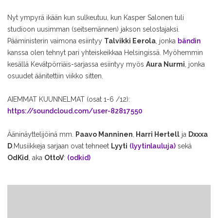
Nyt ympyrä ikään kun sulkeutuu, kun Kasper Salonen tuli
studioon uusimman (seitsemännen) jakson selostajaksi.
Pääministerin vaimona esiintyy
Talvikki Eerola
, jonka
bändin
kanssa olen tehnyt pari yhteiskeikkaa Helsingissä. Myöhemmin
kesällä Kevätpörriäis-sarjassa esiintyy myös
Aura Nurmi
, jonka
osuudet äänitettiin viikko sitten.
AIEMMAT KUUNNELMAT (osat 1-6 /12):
https://soundcloud.com/user-82817550
Ääninäyttelijöinä mm.
Paavo Manninen
,
Harri Hertell
ja
Dxxxa
D
.
Musiikkeja sarjaan ovat tehneet
Lyyti
(lyytinlauluja)
sekä
OdKid
, aka
OttoV
:
(odkid)