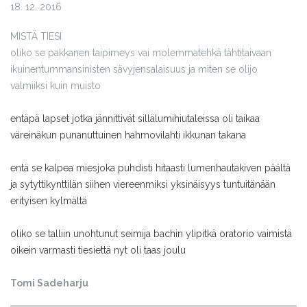
18. 12. 2016
MISTÄ TIESI
oliko se pakkanen tai
pimeys vai molemmat
ehkä tähtitaivaan
ikuinen
tummansinisten sävyjen
salaisuus ja miten se oli
jo
valmiiksi kuin muisto
entäpä lapset jotka jännittivät sillä
lumihiutaleissa oli taikaa
väreinä
kun punanuttuinen hahmo
vilahti ikkunan takana
entä se kalpea mies
joka puhdisti hitaasti lumen
hautakiven päältä
ja sytytti
kynttilän siihen viereen
miksi yksinäisyys tuntui
tänään
erityisen kylmältä
oliko se talliin unohtunut seimi
ja bachin ylipitkä oratorio vai
mistä
oikein varmasti tiesi
että nyt oli taas joulu
Tomi Sadeharju