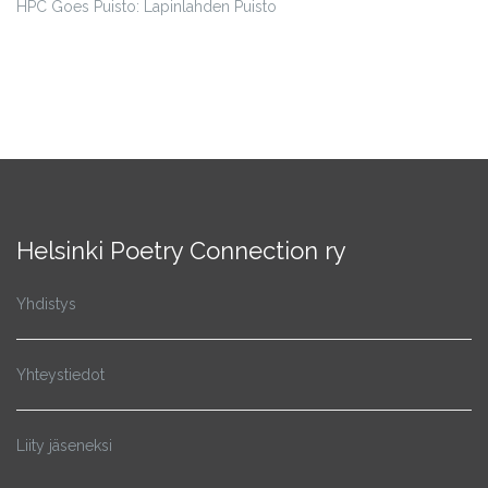
HPC Goes Puisto: Lapinlahden Puisto
Helsinki Poetry Connection ry
Yhdistys
Yhteystiedot
Liity jäseneksi