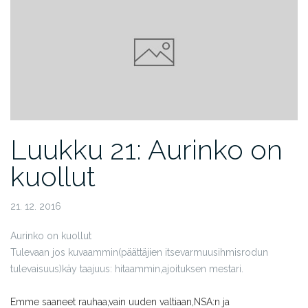
Luukku 21: Aurinko on
kuollut
21. 12. 2016
Aurinko on kuollut
Tulevaan jos kuvaammin
(päättäjien itsevarmuus
ihmisrodun
tulevaisuus)
käy taajuus: hitaammin,
ajoituksen mestari.
Emme saaneet rauhaa,
vain uuden valtiaan,
NSA:n ja