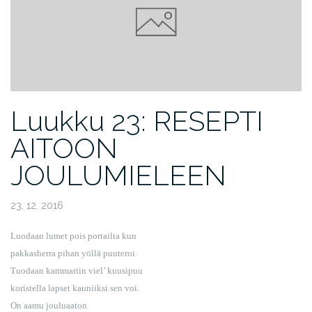
Luukku 23: RESEPTI
AITOON
JOULUMIELEEN
23. 12. 2016
Luodaan lumet pois portailta kun
pakkasherra pihan yöllä puuteroi.
Tuodaan kammariin viel’ kuusipuu
koristella lapset kauniiksi sen voi.
On aamu jouluaaton