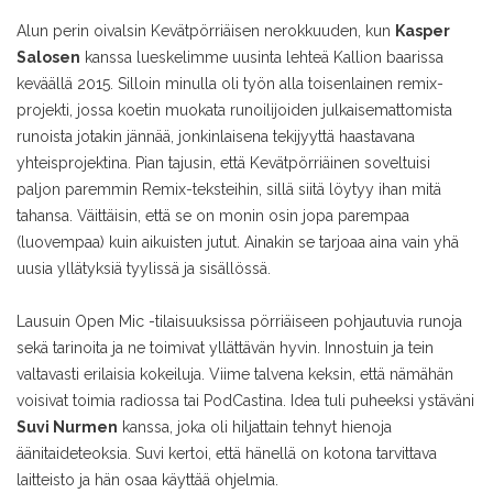
Alun perin oivalsin Kevätpörriäisen nerokkuuden, kun
Kasper
Salosen
kanssa lueskelimme uusinta lehteä Kallion baarissa
keväällä 2015. Silloin minulla oli työn alla toisenlainen remix-
projekti, jossa koetin muokata runoilijoiden julkaisemattomista
runoista jotakin jännää, jonkinlaisena tekijyyttä haastavana
yhteisprojektina. Pian tajusin, että Kevätpörriäinen soveltuisi
paljon paremmin Remix-teksteihin, sillä siitä löytyy ihan mitä
tahansa. Väittäisin, että se on monin osin jopa parempaa
(luovempaa) kuin aikuisten jutut. Ainakin se tarjoaa aina vain yhä
uusia yllätyksiä tyylissä ja sisällössä.
Lausuin Open Mic -tilaisuuksissa pörriäiseen pohjautuvia runoja
sekä tarinoita ja ne toimivat yllättävän hyvin. Innostuin ja tein
valtavasti erilaisia kokeiluja. Viime talvena keksin, että nämähän
voisivat toimia radiossa tai PodCastina. Idea tuli puheeksi ystäväni
Suvi Nurmen
kanssa, joka oli hiljattain tehnyt hienoja
äänitaideteoksia. Suvi kertoi, että hänellä on kotona tarvittava
laitteisto ja hän osaa käyttää ohjelmia.