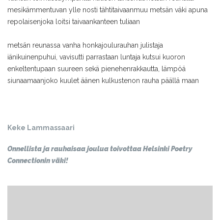
mesikämmen
tuvan ylle nosti tähtitaivaan
muu metsän väki apuna
repolaisen
joka loitsi taivaankanteen tuliaan
metsän reunassa vanha honka
joulurauhan julistaja
iänikuinen
puhui, vavisutti parrastaan lunta
ja kutsui kuoron
enkelten
tupaan suureen sekä pienehen
rakkautta, lämpöä
siunaamaan
joko kuulet äänen kulkusten
on rauha päällä maan
Keke Lammassaari
Onnellista ja rauhaisaa joulua toivottaa Helsinki Poetry
Connectionin väki!