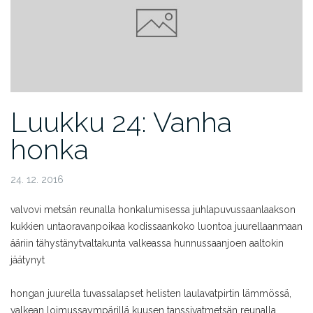
Luukku 24: Vanha
honka
24. 12. 2016
valvovi metsän reunalla honka
lumisessa juhlapuvussaan
laakson
kukkien unta
oravanpoikaa kodissaan
koko luontoa juurellaan
maan
ääriin tähystänyt
valtakunta valkeassa hunnussaan
joen aaltokin
jäätynyt
hongan juurella tuvassa
lapset helisten laulavat
pirtin lämmössä,
valkean loimussa
ympärillä kuusen tanssivat
metsän reunalla