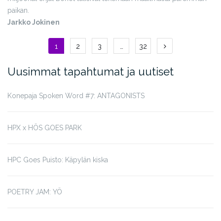
paikan.
Jarkko Jokinen
Artikkelien
1
2
3
…
32
selaus
Uusimmat tapahtumat ja uutiset
Konepaja Spoken Word #7: ANTAGONISTS
HPX x HÖS GOES PARK
HPC Goes Puisto: Käpylän kiska
POETRY JAM: YÖ