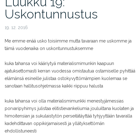
Luukku 19:
Uskontunnustus
19. 12. 2016
Me emme enää usko
toisiimme
mutta tavaraan me uskomme
ja
tämä vuodenaika
on uskontunnustuksemme
kuka tahansa voi kääriytyä
materialismimunkin kaapuun
ajatuksettomasti kerran vuodessa
omistautua ostamiselle
pyhittää
elämänsä esineille
julistaa ostokyvyttömämpien kuolemaa
se
sanotaan hallitusohjelmassa
kaikki riippuu halusta
kuka tahansa voi olla materialismimunkki
menestyjämessias
porvaripyhimys
julistaa elitistievankeliumia
jouluiltana kuolaten ja
himoiten
sian ja sukulaistytön perseitä
täyttää tyhjyyttään tavaralla
kadehdittavan oppikirjamaisesti
ja yllätyksettömän
ehdollistuneesti