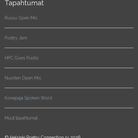
Tapahtumat
Ruusu Open Mic
Poetry Jam
HPC Goes Puisto
Nuorten Open Mic
Konepaja Spoken Word
Muut tapahtumat
© Helsinki Poetry Connection ry 2026