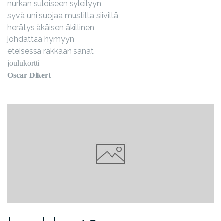
nurkan suloiseen syleilyyn
syvä uni suojaa mustilta siiviltä
herätys äkäisen äkillinen
johdattaa hymyyn
eteisessä rakkaan sanat
joulukortti
Oscar Dikert