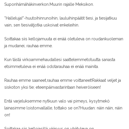
Supon
hämähäkinverkon.
Muurin rajalle Meksikon.
”Halleluja!”-huutoihin
runoihin, lauluihin
päätit tiesi, ja tiesi
jatkuu
vain, sen tiesivät
jotka uskoivat enkeleihin.
Soittakaa siis kelloja
muuta ei enää ole
tuleva on roudan
kuoleman
ja mudan
ei, rauhaa emme.
Kun tästä virkoamme
haudallesi saattelemme
totuutta sanasta
etsimme
tuleva ei enää odota
rauhaa ei enää mainita.
Rauhaa emme saaneet,
rauhaa emme voittaneet!
Rakkaat veljet ja
siskot
on yksi tie; eteenpäin
vastarintaan heiveröiseen!
Entä varjeluksemme nyt
kuun valo vai pimeys, kysyt
mekö
lainasimme loiston
vallalle, tottako se on?
Huudan: näin näin, näin
on!
Soittakaa siis kelloja
sillä vääryys on yhä
tuleva on