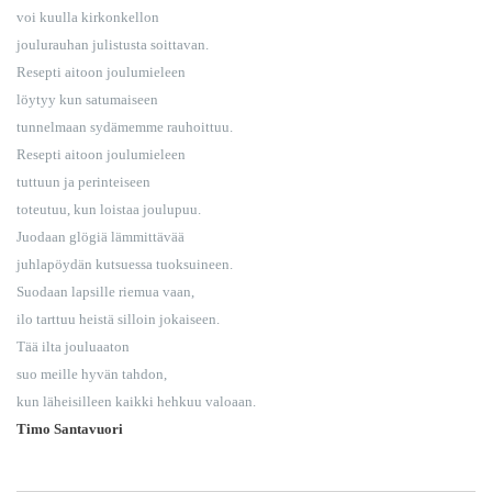
voi kuulla kirkonkellon
joulurauhan julistusta soittavan.
Resepti aitoon joulumieleen
löytyy kun satumaiseen
tunnelmaan sydämemme rauhoittuu.
Resepti aitoon joulumieleen
tuttuun ja perinteiseen
toteutuu, kun loistaa joulupuu.
Juodaan glögiä lämmittävää
juhlapöydän kutsuessa tuoksuineen.
Suodaan lapsille riemua vaan,
ilo tarttuu heistä silloin jokaiseen.
Tää ilta jouluaaton
suo meille hyvän tahdon,
kun läheisilleen kaikki hehkuu valoaan.
Timo Santavuori