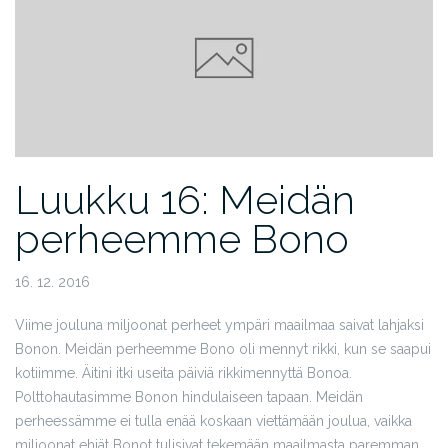
Luukku 16: Meidän
perheemme Bono
16. 12. 2016
Viime jouluna miljoonat perheet ympäri maailmaa saivat lahjaksi
Bonon. Meidän perheemme Bono oli mennyt rikki, kun se saapui
kotiimme. Äitini itki useita päiviä rikkimennyttä Bonoa.
Polttohautasimme Bonon hindulaiseen tapaan. Meidän
perheessämme ei tulla enää koskaan viettämään joulua, vaikka
miljoonat ehjät Bonot tulisivat tekemään maailmasta paremman