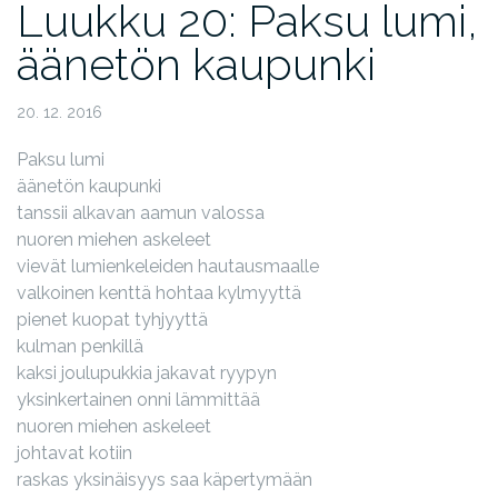
Luukku 20: Paksu lumi,
äänetön kaupunki
20. 12. 2016
Paksu lumi
äänetön kaupunki
tanssii alkavan aamun valossa
nuoren miehen askeleet
vievät lumienkeleiden hautausmaalle
valkoinen kenttä hohtaa kylmyyttä
pienet kuopat tyhjyyttä
kulman penkillä
kaksi joulupukkia jakavat ryypyn
yksinkertainen onni lämmittää
nuoren miehen askeleet
johtavat kotiin
raskas yksinäisyys saa käpertymään