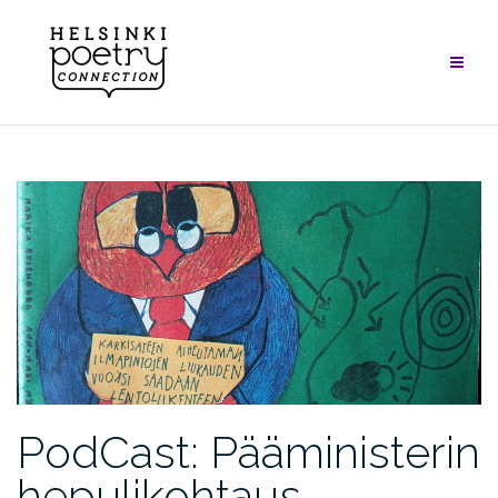
Skip
to
content
PodCast: Pääministerin
hepulikohtaus