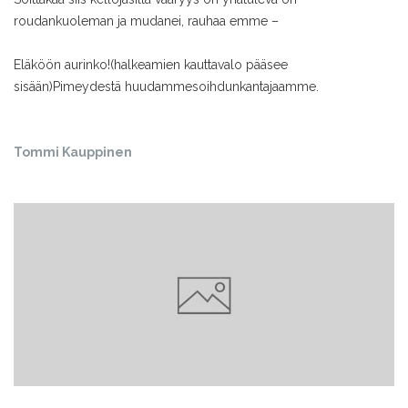
roudan
kuoleman ja mudan
ei, rauhaa emme –
Eläköön aurinko!
(halkeamien kautta
valo pääsee
sisään)
Pimeydestä huudamme
soihdunkantajaamme.
Tommi Kauppinen