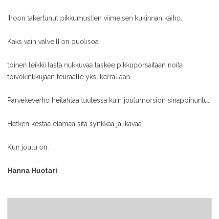
Ihoon takertunut
pikkumustien viimeisen kukinnan kaiho.
Kaks vain valveill´on puolisoa
toinen leikkii lasta nukkuvaa
laskee pikkuporsaitaan
noita
toivokinkkujaan
teuraalle yksi kerrallaan
Parvekeverho heilahtaa tuulessa
kuin joulumorsion sinappihuntu.
Hetken kestää elämää
sitä synkkää ja ikävää
Kun joulu on.
Hanna Huotari