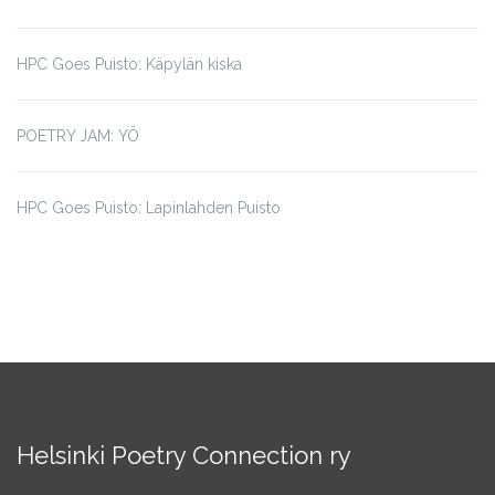
HPC Goes Puisto: Käpylän kiska
POETRY JAM: YÖ
HPC Goes Puisto: Lapinlahden Puisto
Helsinki Poetry Connection ry