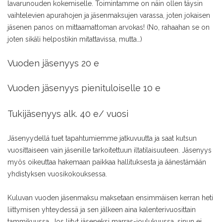
lavarunouden kokemiselle. Toimintamme on näin ollen täysin
vaihtelevien apurahojen ja jäsenmaksujen varassa, joten jokaisen
jäsenen panos on mittaamattoman arvokas! (No, rahaahan se on
joten sikäli helpostikin mitattavissa, mutta…)
Vuoden jäsenyys 20 e
Vuoden jäsenyys pienituloiselle 10 e
Tukijäsenyys alk. 40 e/ vuosi
Jäsenyydellä tuet tapahtumiemme jatkuvuutta ja saat kutsun
vuosittaiseen vain jäsenille tarkoitettuun iltatilaisuuteen. Jäsenyys
myös oikeuttaa hakemaan paikkaa hallituksesta ja äänestämään
yhdistyksen vuosikokouksessa.
Kuluvan vuoden jäsenmaksu maksetaan ensimmäisen kerran heti
liittymisen yhteydessä ja sen jälkeen aina kalenterivuosittain
tammikuussa. Jos liityt jäseneksi marras-joulukuussa, sinun ei