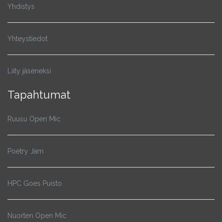
Yhdistys
Yhteystiedot
Liity jäseneksi
Tapahtumat
Ruusu Open Mic
Poetry Jam
HPC Goes Puisto
Nuorten Open Mic