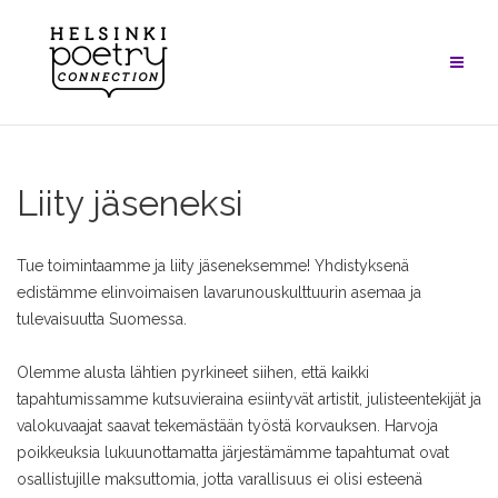
Skip
to
content
Liity jäseneksi
Tue toimintaamme ja liity jäseneksemme! Yhdistyksenä
edistämme elinvoimaisen lavarunouskulttuurin asemaa ja
tulevaisuutta Suomessa.
Olemme alusta lähtien pyrkineet siihen, että kaikki
tapahtumissamme kutsuvieraina esiintyvät artistit, julisteentekijät ja
valokuvaajat saavat tekemästään työstä korvauksen. Harvoja
poikkeuksia lukuunottamatta järjestämämme tapahtumat ovat
osallistujille maksuttomia, jotta varallisuus ei olisi esteenä