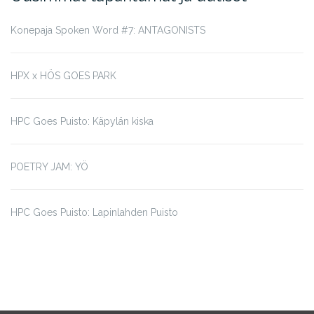
Konepaja Spoken Word #7: ANTAGONISTS
HPX x HÖS GOES PARK
HPC Goes Puisto: Käpylän kiska
POETRY JAM: YÖ
HPC Goes Puisto: Lapinlahden Puisto