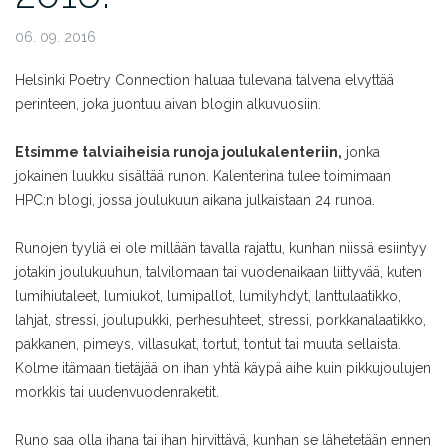
06. 09. 2016
Helsinki Poetry Connection haluaa tulevana talvena elvyttää
perinteen, joka juontuu aivan blogin alkuvuosiin.
Etsimme talviaiheisia runoja joulukalenteriin,
jonka
jokainen luukku sisältää runon. Kalenterina tulee toimimaan
HPC:n blogi, jossa joulukuun aikana julkaistaan 24 runoa.
Runojen tyyliä ei ole millään tavalla rajattu, kunhan niissä esiintyy
jotakin joulukuuhun, talvilomaan tai vuodenaikaan liittyvää, kuten
lumihiutaleet, lumiukot, lumipallot, lumilyhdyt, lanttulaatikko,
lahjat, stressi, joulupukki, perhesuhteet, stressi, porkkanalaatikko,
pakkanen, pimeys, villasukat, tortut, tontut tai muuta sellaista.
Kolme itämaan tietäjää on ihan yhtä käypä aihe kuin pikkujoulujen
morkkis tai uudenvuodenraketit.
Runo saa olla ihana tai ihan hirvittävä, kunhan se lähetetään ennen