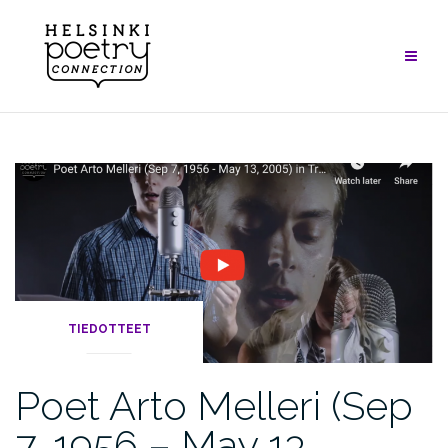
Skip
to
content
TIEDOTTEET
Poet Arto Melleri (Sep
7, 1956 – May 13,…