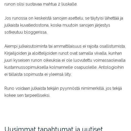
runon olisi suotavaa mahtua 2 liuskalle.
Jos runossa on keskeistä sanojen asettelu, se täytyisi lähettää ja
julkaista kuvatiedostona, koska muutoin sanojen järjestys
sotkeutuu bloggerissa.
Aiempi julkaisutoiminta tai ammattilaisuus ei rajoita osallistumista.
Kirjailijoiden ja aloittelijoiden runot ovat samalla viivalla, kunhan
juuri kyseisen runon oikeuksia ei ole luovutettu voimassaolevalla
kustannussopimuksella kolmannelle osapuolelle. Antologioihin
ei tällaista sopimusta ei yleensä liity.
Runo voidaan julkaista tekijän pyynnöstä nimimerkillä, jos tekijä
kokee sen tarpeelliseksi.
Uusimmat tapahtumat ja uutiset