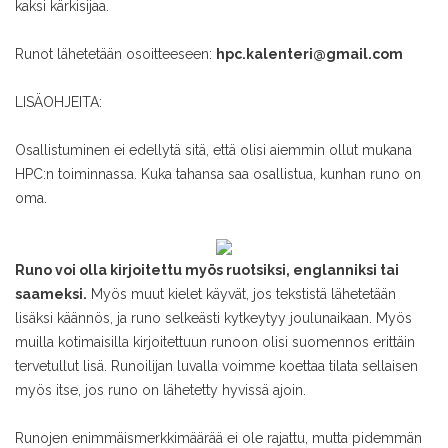
kaksi kärkisijaa.
Runot lähetetään osoitteeseen:
hpc.kalenteri@gmail.com
LISÄOHJEITA:
Osallistuminen ei edellytä sitä, että olisi aiemmin ollut mukana
HPC:n toiminnassa. Kuka tahansa saa osallistua, kunhan runo on
oma.
Runo voi olla kirjoitettu myös ruotsiksi, englanniksi tai
saameksi.
Myös muut kielet käyvät, jos tekstistä lähetetään
lisäksi käännös, ja runo selkeästi kytkeytyy joulunaikaan. Myös
muilla kotimaisilla kirjoitettuun runoon olisi suomennos erittäin
tervetullut lisä. Runoilijan luvalla voimme koettaa tilata sellaisen
myös itse, jos runo on lähetetty hyvissä ajoin.
Runojen enimmäismerkkimäärää ei ole rajattu, mutta pidemmän