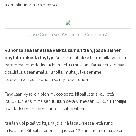
marraskuun viimeistä päivää.
José Goncalves (Wikimedia Commons)
Runonsa saa lähettää vaikka saman tien, jos sellainen
pöytälaatikosta löytyy.
Aiemmin lähetetyillä runoilla voi olla
paremmat mahdollisuudet mahtua mukaan. Sama henkilö saa
osallistua useammalla runolla, mutta julkaisemme
(todennäköisesti) häneltä vain yhden runon.
Tavallaan kyse on pienimuotoisesta kilpailusta sikäli, että
joulukuun ensimmäisen luukun sekä viimeisen luukun runoilijat
ovat kaikkien muiden suuresti kahdehtimia.
Itseään voi pitää voittajana jo siinä tapauksessa, että runo
julkaistaan. Kilpailussa on siis jaossa 22 kunniamainintaa sekä