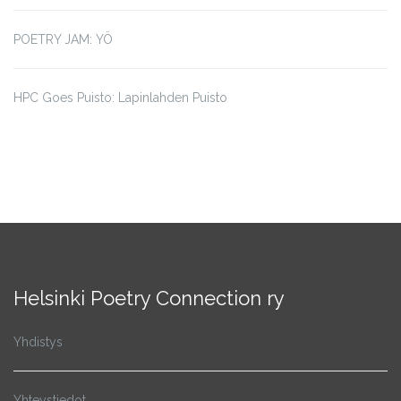
POETRY JAM: YÖ
HPC Goes Puisto: Lapinlahden Puisto
Helsinki Poetry Connection ry
Yhdistys
Yhteystiedot