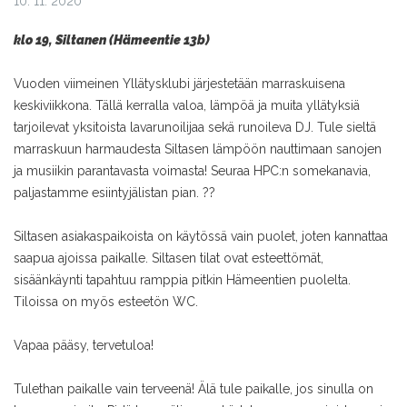
10. 11. 2020
klo 19, Siltanen (Hämeentie 13b)
Vuoden viimeinen Yllätysklubi järjestetään marraskuisena
keskiviikkona. Tällä kerralla valoa, lämpöä ja muita yllätyksiä
tarjoilevat yksitoista lavarunoilijaa sekä runoileva DJ. Tule sieltä
marraskuun harmaudesta Siltasen lämpöön nauttimaan sanojen
ja musiikin parantavasta voimasta! Seuraa HPC:n somekanavia,
paljastamme esiintyjälistan pian. ??
Siltasen asiakaspaikoista on käytössä vain puolet, joten kannattaa
saapua ajoissa paikalle. Siltasen tilat ovat esteettömät,
sisäänkäynti tapahtuu ramppia pitkin Hämeentien puolelta.
Tiloissa on myös esteetön WC.
Vapaa pääsy, tervetuloa!
Tulethan paikalle vain terveenä! Älä tule paikalle, jos sinulla on