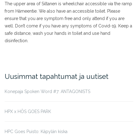
The upper area of Siltanen is wheelchair accessible via the ramp
from Hämeentie. We also have an accessible toilet. Please
ensure that you are symptom free and only attend if you are
well. Don’t come if you have any symptoms of Covid-19. Keep a
safe distance, wash your hands in toilet and use hand
disinfection.
Uusimmat tapahtumat ja uutiset
Konepaja Spoken Word #7: ANTAGONISTS
HPX x HÖS GOES PARK
HPC Goes Puisto: Käpylän kiska