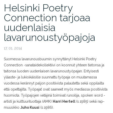
Helsinki Poetry
Connection tarjoaa
uudenlaisia
lavarunoustyöpajoja
17. 01. 2014
Suomessa lavarunousbuumin synnyttänyt Helsinki Poetry
Connection -sanataidekollektiivi on koonnut yhteen tietonsa ja
taitonsa luoden uudenlaisen lavarunoustyöpajan. Erityisesti
yläaste- ja lukioikäisille suunnattu työpaja on muutamassa
vuodessa kerännyt paljon positiivista palautetta sekä oppilailta
että opettajilta. Työpajat ovat saaneet myös mediassa positiivista
huomiota. Työpajojen vetäjinä toimivat runoilija, spoken word -
artisti ja kulttuurituottaja (AMK)
Harri Hertell
(s.1985)
sekä rap-
muusikko
Juho Kuusi
(s.1986).