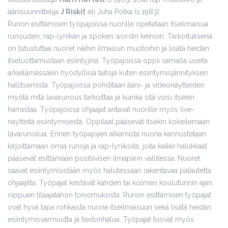
äänisuunnittelija
J Riskit
eli Juha Potka (s.1983).
Runon esittämisen työpajoissa nuorille opetetaan itseilmaisua
runouden, rap-lyriikan ja spoken wordin keinoin. Tarkoituksena
on tutustuttaa nuoret näihin ilmaisun muotoihin ja lisätä heidän
itseluottamustaan esiintyjinä. Työpajoissa oppii samalla useita
arkielämässäkin hyödyllisiä taitoja kuten esiintymisjännityksen
hallitsemista. Työpajoissa pohditaan ääni- ja videonäytteiden
myötä mitä lavarunous tarkoittaa ja kuinka sitä voisi itsekin
harrastaa. Työpajoissa ohjaajat antavat nuorille myös live-
näytteitä esiintymisestä. Oppilaat pääsevät itsekin kokeilemaan
lavarunoilua. Ennen työpajojen alkamista nuoria kannustetaan
kirjoittamaan omia runoja ja rap-lyriikoita, joita kaikki halukkaat
pääsevät esittämään positiivisen ilmapiirin vallitessa. Nuoret
saavat esiintymisistään myös halutessaan rakentavaa palautetta
ohjaajilta. Työpajat kestävät kahden tai kolmen koulutunnin ajan,
riippuen tilaajatahon toivomuksista. Runon esittämisen työpajat
ovat hyvä tapa rohkaista nuoria itseilmaisuun sekä lisätä heidän
esiintymisvarmuutta ja tiedonhalua. Työpajat tuovat myös