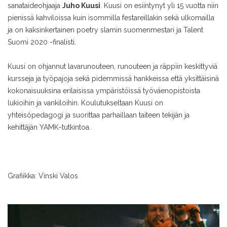
sanataideohjaaja
Juho Kuusi
. Kuusi on esiintynyt yli 15 vuotta niin
pienissä kahviloissa kuin isommilla festareillakin sekä ulkomailla
ja on kaksinkertainen poetry slamin suomenmestari ja Talent
Suomi 2020 -finalisti.
Kuusi on ohjannut lavarunouteen, runouteen ja räppiin keskittyviä
kursseja ja työpajoja sekä pidemmissä hankkeissa että yksittäisinä
kokonaisuuksina erilaisissa ympäristöissä työväenopistoista
lukioihin ja vankiloihin. Koulutukseltaan Kuusi on
yhteisöpedagogi ja suorittaa parhaillaan taiteen tekijän ja
kehittäjän YAMK-tutkintoa.
Grafiikka: Vinski Valos