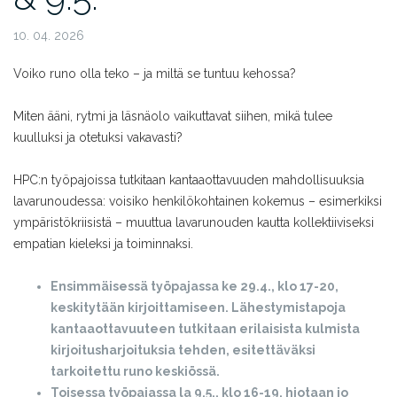
10. 04. 2026
Voiko runo olla teko – ja miltä se tuntuu kehossa?
Miten ääni, rytmi ja läsnäolo vaikuttavat siihen, mikä tulee
kuulluksi ja otetuksi vakavasti?
HPC:n työpajoissa tutkitaan kantaaottavuuden mahdollisuuksia
lavarunoudessa: voisiko henkilökohtainen kokemus – esimerkiksi
ympäristökriisistä – muuttua lavarunouden kautta kollektiiviseksi
empatian kieleksi ja toiminnaksi.
Ensimmäisessä työpajassa ke 29.4., klo 17-20,
keskitytään kirjoittamiseen. Lähestymistapoja
kantaaottavuuteen tutkitaan erilaisista kulmista
kirjoitusharjoituksia tehden, esitettäväksi
tarkoitettu runo keskiössä.
Toisessa työpajassa la 9.5., klo 16-19, hiotaan jo