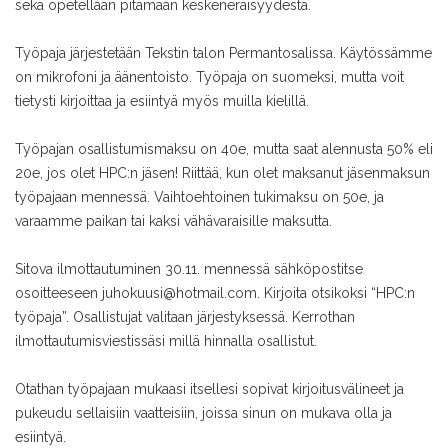
sekä opetellaan pitämään keskeneräisyydestä.
Työpaja järjestetään Tekstin talon Permantosalissa. Käytössämme
on mikrofoni ja äänentoisto. Työpaja on suomeksi, mutta voit
tietysti kirjoittaa ja esiintyä myös muilla kielillä.
Työpajan osallistumismaksu on 40e, mutta saat alennusta 50% eli
20e, jos olet HPC:n jäsen! Riittää, kun olet maksanut jäsenmaksun
työpajaan mennessä. Vaihtoehtoinen tukimaksu on 50e, ja
varaamme paikan tai kaksi vähävaraisille maksutta.
Sitova ilmottautuminen 30.11. mennessä sähköpostitse
osoitteeseen juhokuusi@hotmail.com. Kirjoita otsikoksi “HPC:n
työpaja”. Osallistujat valitaan järjestyksessä. Kerrothan
ilmottautumisviestissäsi millä hinnalla osallistut.
Otathan työpajaan mukaasi itsellesi sopivat kirjoitusvälineet ja
pukeudu sellaisiin vaatteisiin, joissa sinun on mukava olla ja
esiintyä.