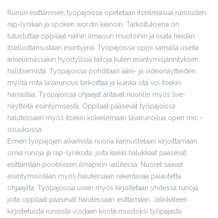
Runon esittämisen työpajoissa opetetaan itseilmaisua runouden,
rap-lyriikan ja spoken wordin keinoin. Tarkoituksena on
tutustuttaa oppilaat näihin ilmaisun muotoihin ja lisätä heidän
itseluottamustaan esiintyjinä. Työpajoissa oppii samalla useita
arkielämässäkin hyödyllisiä taitoja kuten esiintymisjännityksen
hallitsemista. Työpajoissa pohditaan ääni- ja videonäytteiden
myötä mitä lavarunous tarkoittaa ja kuinka sitä voi itsekin
harrastaa. Työpajoissa ohjaajat antavat nuorille myös live-
näytteitä esiintymisestä. Oppilaat pääsevät työpajoissa
halutessaan myös itsekin kokeilemaan lavarunoilua open mic -
osuuksissa.
Ennen työpajojen alkamista nuoria kannustetaan kirjoittamaan
omia runoja ja rap-lyriikoita, joita kaikki halukkaat pääsevät
esittämään positiivisen ilmapiirin vallitessa. Nuoret saavat
esiintymisistään myös halutessaan rakentavaa palautetta
ohjaajilta. Työpajoissa usein myös kirjoitetaan yhdessä runoja,
joita oppilaat pääsevät halutessaan esittämään. Jälkikäteen
kirjoitetuista runoista voidaan koota muistoksi työpajasta