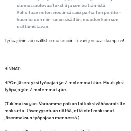
olemassaolevaa tekstiä ja sen esittämistä.
Pohditaan miten viestinsä saisi parhaiten perille –
huomioiden niin runon sisällön, muodon kuin sen
esittämistavan.
Työpajoihin voi osallistua molempiin tai vain jompaan kumpaan!
HINNAT:
HPC:n jäsen: yksi työpaja 15e / molemmat 20e. Muut: yksi
työpaja 30e / molemmat 40e.
(Tukimaksu 50e. Varaamme paikan tai kaksi vähävaraisille
maksutta. Jäsenyysetuun riittää, että olet maksanut
jäsenmaksun työpajaan mennessä.)