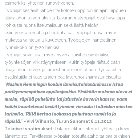
esimerkiksi yhteinen runovihkonen.
Työpajat kestävät kahden tai kolmen oppitunnin ajan, riippuen
tilaajatahon toivomuksista. Lavarunoustyöpajat ovat hyvä tapa
rohkaista nuoria itseilmaisuun sekä lisätä heidän
esiintymisvarmuutta ja tiedonhalua. Työpajat tuovat myös
mukavaa vaihtelua lukuvuoteen. Työpajojen ihanteellinen
ryhmäkoko on 5-20 henkeä.
Työpajat soveltuvat myös hyvin aikuisille esimerkiksi
työyhteisöjen virkistäytymiseen. Kukin työpaja räätälöidään
tilaajatahon toiveet ja tarpeet huomioon ottaen. Työpajoihin
osallistujilta ei vaadita aiempaa lavarunousharrastuneisuutta.
”
Maskun Hemmingin koulun ilmaisutaidonluokassa istuu
parikymmenpäinen oppilasjoukko. Yksikään mukana oleva ei
nuoku, räplää puhelinta tai jutustele kaverin kanssa, vaan
kaikki kuuntelevat keskittyineinä vieraaksi tulleiden miesten
tarinoita. Tällä kertaa luokassa puhutaan runoista ja
räpistä.
” –
Vivi Wihanto, Turun Sanomat 8.11.2012
Tekniset vaatimukset:
Dataprojektori, internet-yhteys ja kevyt
äänentoisto. Tarvittaessa työpajan toteuttajataho tarjoaa teknisen