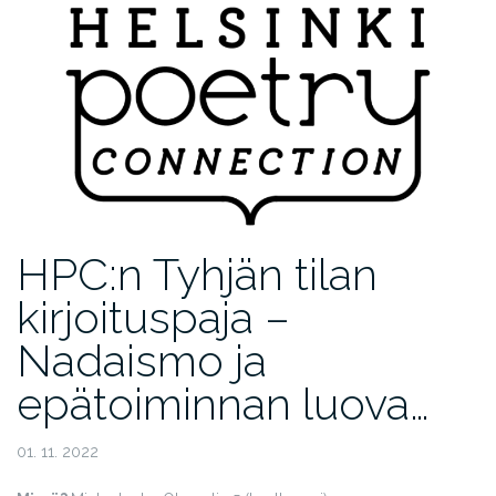
HPC:n Tyhjän tilan
kirjoituspaja –
Nadaismo ja
epätoiminnan luova…
01. 11. 2022