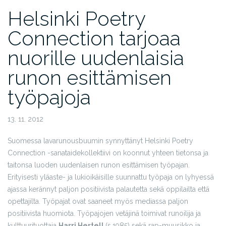
Helsinki Poetry
Connection tarjoaa
nuorille uudenlaisia
runon esittämisen
työpajoja
13. 11. 2012
Suomessa lavarunousbuumin synnyttänyt Helsinki Poetry
Connection -sanataidekollektiivi on koonnut yhteen tietonsa ja
taitonsa luoden uudenlaisen runon esittämisen työpajan.
Erityisesti yläaste- ja lukioikäisille suunnattu työpaja on lyhyessä
ajassa kerännyt paljon positiivista palautetta sekä oppilailta että
opettajilta. Työpajat ovat saaneet myös mediassa paljon
positiivista huomiota. Työpajojen vetäjinä toimivat runoilija ja
kulttuurituottaja
Harri Hertell
(s.1985)
sekä rap-muusikko ja