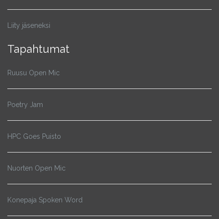
Liity jäseneksi
Tapahtumat
Ruusu Open Mic
Poetry Jam
HPC Goes Puisto
Nuorten Open Mic
Konepaja Spoken Word