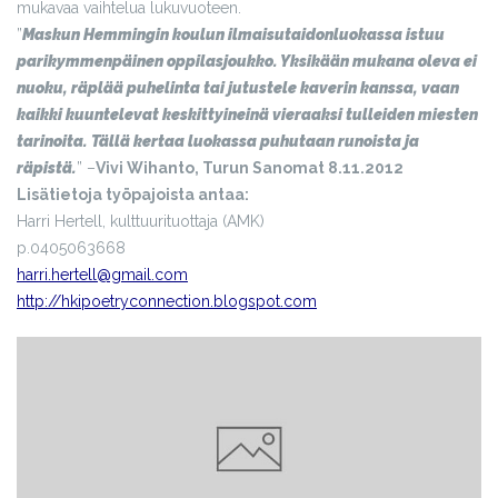
mukavaa vaihtelua lukuvuoteen.
”
Maskun Hemmingin koulun ilmaisutaidonluokassa istuu
parikymmenpäinen oppilasjoukko. Yksikään mukana oleva ei
nuoku, räplää puhelinta tai jutustele kaverin kanssa, vaan
kaikki kuuntelevat keskittyineinä vieraaksi tulleiden miesten
tarinoita. Tällä kertaa luokassa puhutaan runoista ja
räpistä.
” –
Vivi Wihanto, Turun Sanomat 8.11.2012
Lisätietoja työpajoista antaa:
Harri Hertell, kulttuurituottaja (AMK)
p.0405063668
harri.hertell@gmail.com
http://hkipoetryconnection.blogspot.com