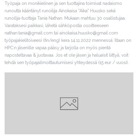
Työpaja on monikielinen ja sen tuottajina toimivat nadaismo
runoutta kääntänyt runoilija Ainokaisa ”Aika” Huusko sekä
runoilija-tuottaja Tania Nathan. Mukaan mahtuu 30 osallistujaa.
Varataksesi paikkasi, lähetä sähköpostia osoitteeseen
nathan.tania@gmail.com tai ainokaisa.huusko@gmail.com
työpajakielitoiveesi (fin/eng) kera 14.11.2022 mennessä. Iltaan on
HPC:n jäsenille vapaa pääsy ja tarjolla on myös pientä
naposteltavaa & juotavaa. Jos et ole jäsen ja haluaisit liittyä, voit
tehdä sen työpajailmoittautumisesi yhteydessä (15 eur / vuosi).