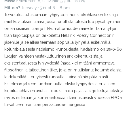
Missä?
Mielenlento, Otavantie 5 (Lauttasaari)
Milloin?
Tuesday 15.11. at 6 – 8 pm
Tervetuloa tutustumaan tyhjyyteen; henkilökohtaiseen leikin ja
mielikuvituksen tilaasi, jossa runollista tulosta luo pysähtyminen
oman sisäisen tilan ja liikkumattomuuden äärelle. Tämä tyhjän
tilan kirjoituspaja on tarkoitettu Helsinki Poetry Connectionin
jäsenille ja se alkaa teemaan sopivalla lyhyellä esitelmällä
kolumbialaisesta nadaismo -runoudesta. Nadaismo on 1950-60
lukujen vaihteen vastakulttuurinen arkikokemuksista ja
eksistentiaalisesta tyhjyydestä (nada = ei mitään) ammentava
filosofinen ja taiteellinen liike, joka on mullistanut kolumbialaista
taidekenttää – erityisesti runoutta – aina näihin päiviin asti.
Esitelmän jälkeen luodaan uutta tekstiä tyhjyydestä erilaisten
kirjoitustehtävien avulla. Lopuksi näitä pajassa kirjoitettuja tekstejä
myös esitetään ja kommentoidaan kannustavasti yhdessä HPC:n
turvallisemman tilan periaatteiden hengessä.