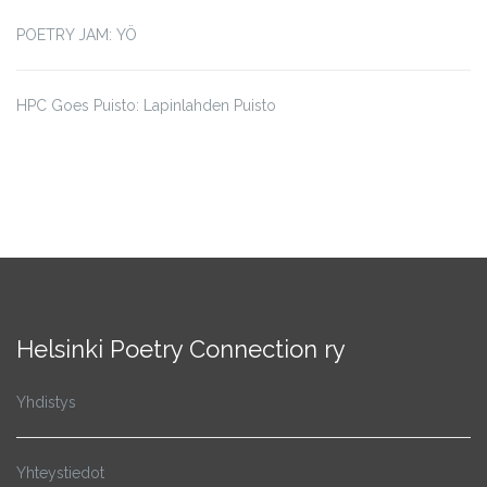
POETRY JAM: YÖ
HPC Goes Puisto: Lapinlahden Puisto
Helsinki Poetry Connection ry
Yhdistys
Yhteystiedot