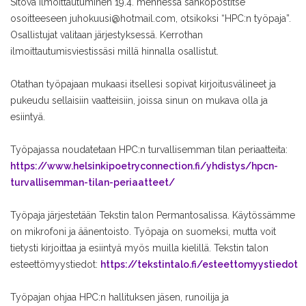
Sitova ilmoittautuminen 19.4. mennessä sähköpostitse
osoitteeseen juhokuusi@hotmail.com, otsikoksi “HPC:n työpaja”.
Osallistujat valitaan järjestyksessä. Kerrothan
ilmoittautumisviestissäsi millä hinnalla osallistut.
Otathan työpajaan mukaasi itsellesi sopivat kirjoitusvälineet ja
pukeudu sellaisiin vaatteisiin, joissa sinun on mukava olla ja
esiintyä.
Työpajassa noudatetaan HPC:n turvallisemman tilan periaatteita:
https://www.helsinkipoetryconnection.fi/yhdistys/hpcn-
turvallisemman-tilan-periaatteet/
Työpaja järjestetään Tekstin talon Permantosalissa. Käytössämme
on mikrofoni ja äänentoisto. Työpaja on suomeksi, mutta voit
tietysti kirjoittaa ja esiintyä myös muilla kielillä. Tekstin talon
esteettömyystiedot:
https://tekstintalo.fi/esteettomyystiedot
Työpajan ohjaa HPC:n hallituksen jäsen, runoilija ja