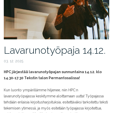
Lavarunotyöpaja 14.12.
03. 12. 2025
HPC järjestää lavarunotyöpajan sunnuntaina 14.12. klo
14.30-17.30 Tekstin talon Permantosalissa!
Kun luonto ympärillämme hiljenee, niin HPC:n
lavarunotyöpajassa keskitymme aloittamaan uutta! Työpajassa
tehdään erilaisia kirjoitusharjoituksia, esitettäväksi tarkoitettu teksti
tekemisen ytimessä, ja myös esitetään työpajassa kirjoitettua,