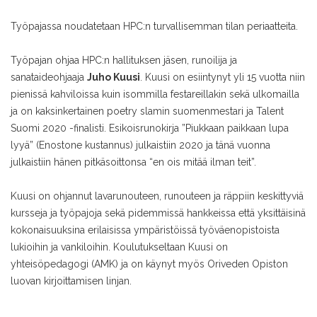
Työpajassa noudatetaan HPC:n turvallisemman tilan periaatteita.
Työpajan ohjaa HPC:n hallituksen jäsen, runoilija ja
sanataideohjaaja
Juho Kuusi
. Kuusi on esiintynyt yli 15 vuotta niin
pienissä kahviloissa kuin isommilla festareillakin sekä ulkomailla
ja on kaksinkertainen poetry slamin suomenmestari ja Talent
Suomi 2020 -finalisti. Esikoisrunokirja ”Piukkaan paikkaan lupa
lyyä” (Enostone kustannus) julkaistiin 2020 ja tänä vuonna
julkaistiin hänen pitkäsoittonsa “en ois mitää ilman teit”.
Kuusi on ohjannut lavarunouteen, runouteen ja räppiin keskittyviä
kursseja ja työpajoja sekä pidemmissä hankkeissa että yksittäisinä
kokonaisuuksina erilaisissa ympäristöissä työväenopistoista
lukioihin ja vankiloihin. Koulutukseltaan Kuusi on
yhteisöpedagogi (AMK) ja on käynyt myös Oriveden Opiston
luovan kirjoittamisen linjan.