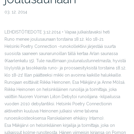
03. 12. 2014
LEHDISTÖTIEDOTE 3.12.2014 • Vapaa julkaistavaksi heti
Runo menee joulusaunaan torstaina 18.12. klo 18-21
Helsinki Poetry Connection -runokollektiivi järjestää suurta
suosiota saaneen saunarunoillan tällä kertaa Arlan saunassa
(Kaarlenkatu 15). Tule nauttimaan joulunalustunnelmasta, hyvistä
löylyistä ja tasokkaista runo- ja proosaesityksistä torstaina 18.12.
klo 18-21! Illan päätteeksi mikki on avoinna kaikille halukkaille.
Runojaan esittävät Riikka Heinonen, Esa Mäkijärvi ja Anne Mölsä.
Riikka Heinonen on helsinkiläinen runoilija ja toimittaja, joka
valittiin Nuoren Voiman Liiton Debytoi runoilijana -kilpailussa
vuoden 2010 debytantiksi. Helsinki Poetry Connectionin
aktiiveihin kuuluva Heinonen julkaisi viime talvena
runoesikoisteoksensa Ranskalainen ehkäisy (ntamo).
Esa Mäkijärvi on helsinkiläinen kirjailija ja toimittaja, joka on
julkaissut kolme runoteosta. Hänen viimeisin kirjansa on Pomon