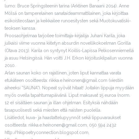
lumo: Bruce Springsteenin tarina (Arktinen Banaani 2014). Anne
Mölsä on tamperelainen sanataideammattilainen, joka kirjoittaa
esikoisteostaan ja keikkailee runoesitysten sekä Muotokuvatiski-
teoksen kanssa.
Proosaohjelmaa tarjoilee toimittaja-kirjailija Juhani Karila, joka
julkaisi viime vuonna kiitetyn absurdin novellikokoelman Gorilla
(Otava 2013). Karila on syntynyt Koillis-Lapissa Pelkosenniemellä
ja asuu Helsingissä. Hän voitti J.H. Erkon kirjoituskilpailun vuonna
2010.
Arlan saunan koko on rajallinen, joten liput kannattaa varata
etukäteen osoitteesta: riikka.e.heinonen@gmail.com (viestiin
aiheeksi ”SAUNA”). Nopeat syövät hitaat! Joitakin lippuja myydään
myös ovella tapahtumapäivänä. Liput maksavat 15 euroa (norm.
12 e) sisältäen saunan ja illan ohjelman. Esityksiä nähdään
tasapuolisesti sekä miesten että naisten puolella.
Lisätiedot, kuva- ja haastattelupyynnöt sekä lippuvaraukset
osoitteesta: riikka.e.heinonen@gmail.com, 050 594 2432
http://hkipoetryconnection.blogspot.com,