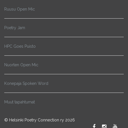
Ruusu Open Mic
Poetry Jam
HPC Goes Puisto
Nuorten Open Mic
Konepaja Spoken Word
Muut tapahtumat
© Helsinki Poetry Connection ry 2026