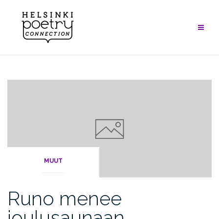
Skip
to
content
MUUT
Runo menee
joulusaunaan