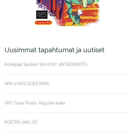
Uusimmat tapahtumat ja uutiset
Konepaja Spoken Word #7: ANTAGONISTS
HPX x HÖS GOES PARK
HPC Goes Puisto: Käpylän kiska
POETRY JAM: YÖ