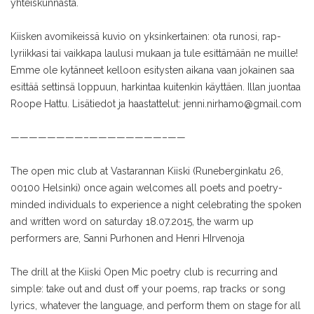
yhteiskunnasta.
Kiisken avomikeissä kuvio on yksinkertainen: ota runosi, rap-
lyriikkasi tai vaikkapa laulusi mukaan ja tule esittämään ne muille!
Emme ole kytänneet kelloon esitysten aikana vaan jokainen saa
esittää settinsä loppuun, harkintaa kuitenkin käyttäen. Illan juontaa
Roope Hattu.
Lisätiedot ja haastattelut:
jenni.nirhamo@gmail.com
————————–
————————–
——
The open mic club at Vastarannan Kiiski (Runeberginkatu 26,
00100 Helsinki) once again welcomes all poets and poetry-
minded individuals to experience a night celebrating the spoken
and written word on saturday 18.07.2015, the warm up
performers are, Sanni Purhonen and Henri HIrvenoja
The drill at the Kiiski Open Mic poetry club is recurring and
simple: take out and dust off your poems, rap tracks or song
lyrics, whatever the language, and perform them on stage for all