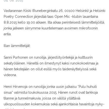
04. 08. 2015
Vastarannan Kiiski (Runeberginkatu 26, 00100 Helsinki) ja Helsinki
Poetry Connection järjestää taas Open Mic -klubin lauantaina
8.8.2015 kello 19.00 alkaen. Ilta alkaa perinteisesti lämmittelijöillä,
jonka jalkeen siirrymme kuuntelemaan avoimen mikrofoonin
antia.
Illan lämmittelijät:
Sanni Purhonen on runoilija, järjestötyöntekijä ja kulttuurin
sekatyöläinen. Häneltä on ilmestynyt kaksi runokokoelmaa ja
hänen tekstejään on ollut esillä myös taidenäyttelyissä sekä
videona.
Henri Hirvenoja on runoilija jonka uusin julkaisu “Pulu huhuili
sinua” valmistui toukokuussa 2015. Hänen runot ovat tarkkoja
tilanne ja tunnelmakuvia, joissa on välillä yllättäviä
ulkopuolisuuden kokemuksia
sekä ajankohtaisia havaintoja
nyky-