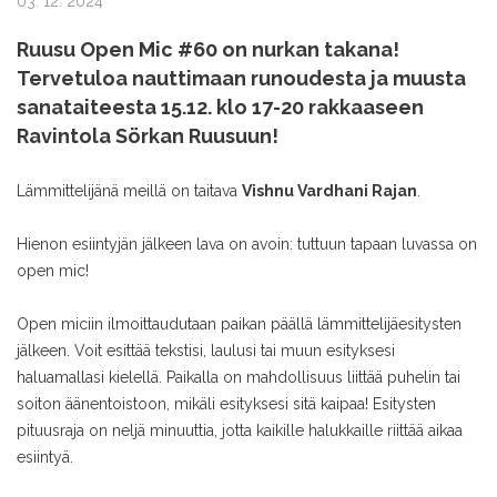
03. 12. 2024
Ruusu Open Mic #60 on nurkan takana!
Tervetuloa nauttimaan runoudesta ja muusta
sanataiteesta 15.12. klo 17-20 rakkaaseen
Ravintola Sörkan Ruusuun!
Lämmittelijänä meillä on taitava
Vishnu Vardhani Rajan
.
Hienon esiintyjän jälkeen lava on avoin: tuttuun tapaan luvassa on
open mic!
Open miciin ilmoittaudutaan paikan päällä lämmittelijäesitysten
jälkeen. Voit esittää tekstisi, laulusi tai muun esityksesi
haluamallasi kielellä. Paikalla on mahdollisuus liittää puhelin tai
soiton äänentoistoon, mikäli esityksesi sitä kaipaa! Esitysten
pituusraja on neljä minuuttia, jotta kaikille halukkaille riittää aikaa
esiintyä.