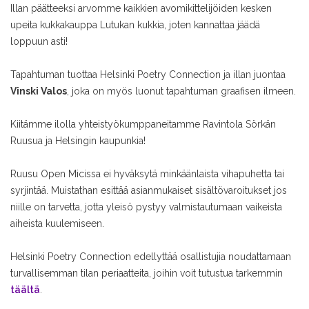
Illan päätteeksi arvomme kaikkien avomikittelijöiden kesken
upeita kukkakauppa Lutukan kukkia, joten kannattaa jäädä
loppuun asti!
Tapahtuman tuottaa Helsinki Poetry Connection ja illan juontaa
Vinski Valos
, joka on myös luonut tapahtuman graafisen ilmeen.
Kiitämme ilolla yhteistyökumppaneitamme Ravintola Sörkän
Ruusua ja Helsingin kaupunkia!
Ruusu Open Micissa ei hyväksytä minkäänlaista vihapuhetta tai
syrjintää. Muistathan esittää asianmukaiset sisältövaroitukset jos
niille on tarvetta, jotta yleisö pystyy valmistautumaan vaikeista
aiheista kuulemiseen.
Helsinki Poetry Connection edellyttää osallistujia noudattamaan
turvallisemman tilan periaatteita, joihin voit tutustua tarkemmin
täältä
.