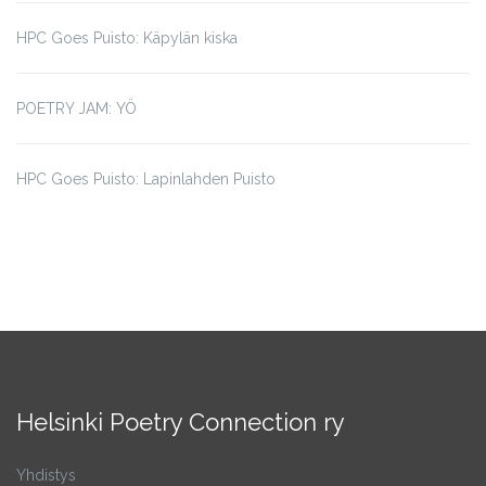
HPC Goes Puisto: Käpylän kiska
POETRY JAM: YÖ
HPC Goes Puisto: Lapinlahden Puisto
Helsinki Poetry Connection ry
Yhdistys