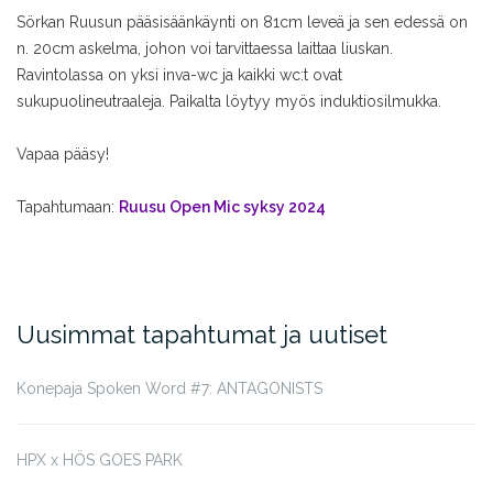
Sörkan Ruusun pääsisäänkäynti on 81cm leveä ja sen edessä on
n. 20cm askelma, johon voi tarvittaessa laittaa liuskan.
Ravintolassa on yksi inva-wc ja kaikki wc:t ovat
sukupuolineutraaleja. Paikalta löytyy myös induktiosilmukka.
Vapaa pääsy!
Tapahtumaan:
Ruusu Open Mic syksy 2024
Uusimmat tapahtumat ja uutiset
Konepaja Spoken Word #7: ANTAGONISTS
HPX x HÖS GOES PARK