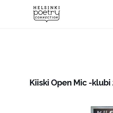
Skip
to
content
Kiiski Open Mic -klubi