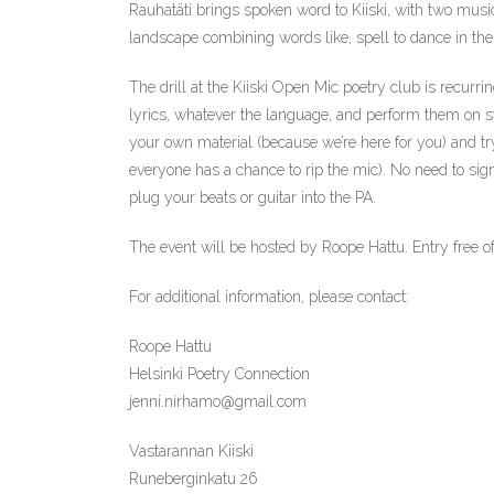
Rauhatäti brings spoken word to Kiiski, with two mus
landscape combining words like, spell to dance in the 
The drill at the Kiiski Open Mic poetry club is recurr
lyrics, whatever the language, and perform them on st
your own material (because we’re here for you) and tr
everyone has a chance to rip the mic). No need to sign
plug your beats or guitar into the PA.
The event will be hosted by Roope Hattu. Entry free o
For additional information, please contact:
Roope Hattu
Helsinki Poetry Connection
jenni.nirhamo@gmail.com
Vastarannan Kiiski
Runeberginkatu 26