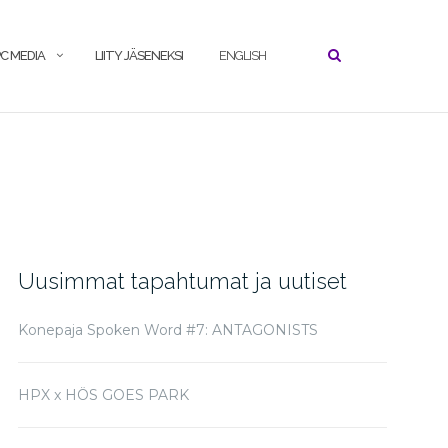
C MEDIA
LIITY JÄSENEKSI
ENGLISH
Uusimmat tapahtumat ja uutiset
Konepaja Spoken Word #7: ANTAGONISTS
HPX x HÖS GOES PARK