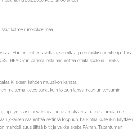
 lauantaina 20.2.2016 kello 19.00 alkaen!
lkaissut kolme runokokoelmaa.
aja. Hän on teatterisäveltäjä, sanoittaja ja musiikkisuunnittelija. Tänä
SILHEADS”:in parissa josta hän esittää otteita soolona. Lisäksi
.
a palaa Kiiskeen kahden muusikon kanssa.
nen maisema kietoo sanat kuin loitsun tanssimaan universumin
i, rap-lyriikkasi tai vaikkapa laulusi mukaan ja tule esittämään ne
an jokainen saa esittää settinsä loppuun, harkintaa kuitenkin käyttäen.
 on mahdollisuus liittää biitit ja vaikka skeba PA:han. Tapahtuman