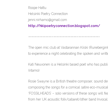
Roope Hattu
Helsinki Poetry Connection
jenni.nirhamo@gmail.com
http://
hkipoetryconnection.blogspo
t.com/
————————–
————————–
———————-
The open mic club at Vastarannan Kiiski (Runebergin
to experience a night celebrating the spoken and writ
Kati Neuvonen is a Helsinki based poet who has publis
(ntamo)
Rosie Swayne is a British theatre composer, sound des
composing the songs for a comical satire eco-musical
‘FOSSILHEADS’ – solo versions of these songs will feat
from her UK acoustic folk/cabaret/other band Invocal