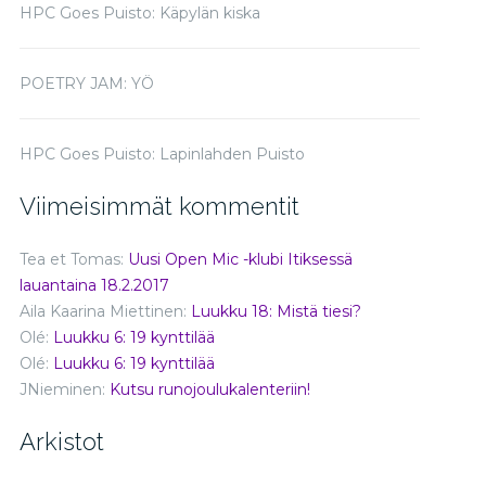
HPC Goes Puisto: Käpylän kiska
POETRY JAM: YÖ
HPC Goes Puisto: Lapinlahden Puisto
Viimeisimmät kommentit
Tea et Tomas
:
Uusi Open Mic -klubi Itiksessä
lauantaina 18.2.2017
Aila Kaarina Miettinen
:
Luukku 18: Mistä tiesi?
Olé
:
Luukku 6: 19 kynttilää
Olé
:
Luukku 6: 19 kynttilää
JNieminen
:
Kutsu runojoulukalenteriin!
Arkistot