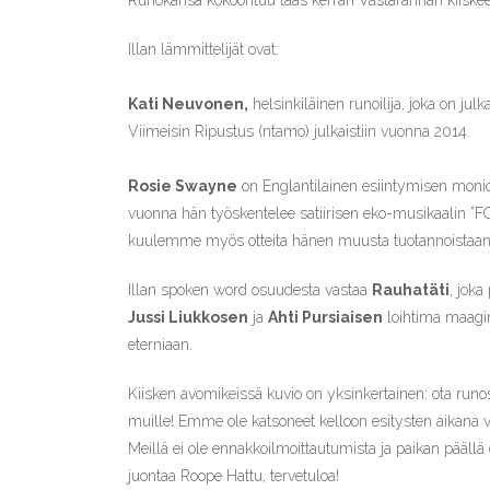
Runokansa kokoontuu taas kerran Vastarannan kiiskeen
Illan lämmittelijät ovat:
Kati Neuvonen,
helsinkiläinen runoilija, joka on ju
Viimeisin Ripustus (ntamo) julkaistiin vuonna 2014.
Rosie Swayne
on Englantilainen esiintymisen moniosa
vuonna hän työskentelee satiirisen eko-musikaalin ”FOS
kuulemme myös otteita hänen muusta tuotannoistaan
Illan spoken word osuudesta vastaa
Rauhatäti
, jok
Jussi Liukkosen
ja
Ahti Pursiaisen
loihtima maagi
eterniaan.
Kiisken avomikeissä kuvio on yksinkertainen: ota runos
muille! Emme ole katsoneet kelloon esitysten aikana va
Meillä ei ole ennakkoilmoittautumista ja paikan päällä
juontaa Roope Hattu, tervetuloa!