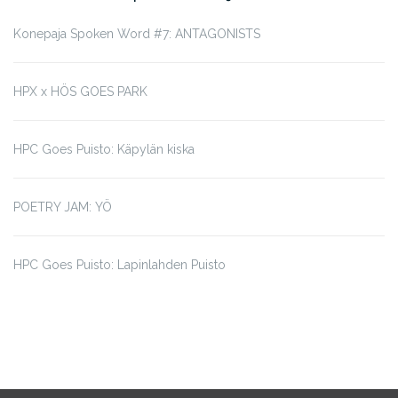
Konepaja Spoken Word #7: ANTAGONISTS
HPX x HÖS GOES PARK
HPC Goes Puisto: Käpylän kiska
POETRY JAM: YÖ
HPC Goes Puisto: Lapinlahden Puisto