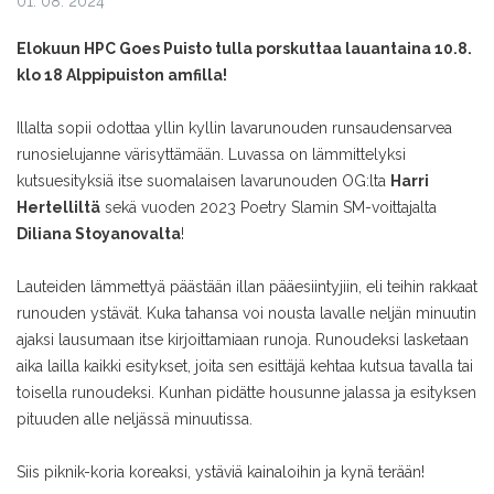
01. 08. 2024
Elokuun HPC Goes Puisto tulla porskuttaa lauantaina 10.8.
klo 18 Alppipuiston amfilla!
Illalta sopii odottaa yllin kyllin lavarunouden runsaudensarvea
runosielujanne värisyttämään. Luvassa on lämmittelyksi
kutsuesityksiä itse suomalaisen lavarunouden OG:lta
Harri
Hertelliltä
sekä vuoden 2023 Poetry Slamin SM-voittajalta
Diliana Stoyanovalta
!
Lauteiden lämmettyä päästään illan pääesiintyjiin, eli teihin rakkaat
runouden ystävät. Kuka tahansa voi nousta lavalle neljän minuutin
ajaksi lausumaan itse kirjoittamiaan runoja. Runoudeksi lasketaan
aika lailla kaikki esitykset, joita sen esittäjä kehtaa kutsua tavalla tai
toisella runoudeksi. Kunhan pidätte housunne jalassa ja esityksen
pituuden alle neljässä minuutissa.
Siis piknik-koria koreaksi, ystäviä kainaloihin ja kynä terään!