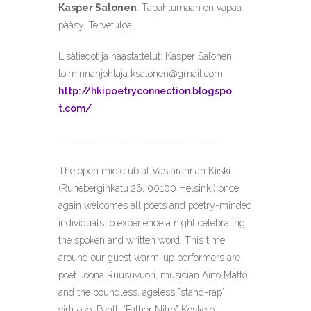
Kasper Salonen
. Tapahtumaan on vapaa
pääsy. Tervetuloa!
Lisätiedot ja haastattelut:
Kasper Salonen,
toiminnanjohtaja
ksalonen@gmail.com
http://
hkipoetryconnection.blogspo
t.com/
————————–
————————–
——
The open mic club at Vastarannan Kiiski
(Runeberginkatu 26, 00100 Helsinki) once
again welcomes all poets and poetry-minded
individuals to experience a night celebrating
the spoken and written word. This time
around our guest warm-up performers are
poet Joona Ruusuvuori, musician Aino Mättö
and the boundless, ageless ”stand-rap”
virtuoso, Pentti ”Father Nitro” Koskelo.