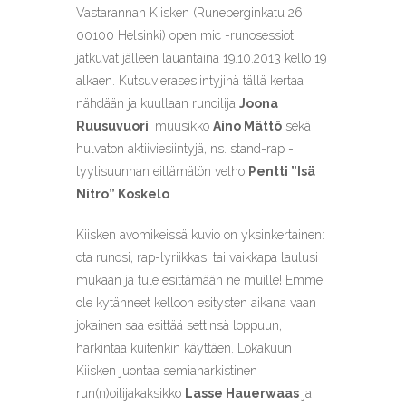
Vastarannan Kiisken (Runeberginkatu 26,
00100 Helsinki) open mic -runosessiot
jatkuvat jälleen lauantaina 19.10.2013 kello 19
alkaen. Kutsuvierasesiintyjinä tällä kertaa
nähdään ja kuullaan runoilija
Joona
Ruusuvuori
, muusikko
Aino Mättö
sekä
hulvaton aktiiviesiintyjä, ns. stand-rap -
tyylisuunnan eittämätön velho
Pentti ”Isä
Nitro” Koskelo
.
Kiisken avomikeissä kuvio on yksinkertainen:
ota runosi, rap-lyriikkasi tai vaikkapa laulusi
mukaan ja tule esittämään ne muille! Emme
ole kytänneet kelloon esitysten aikana vaan
jokainen saa esittää settinsä loppuun,
harkintaa kuitenkin käyttäen. Lokakuun
Kiisken juontaa semianarkistinen
run(n)oilijakaksikko
Lasse Hauerwaas
ja