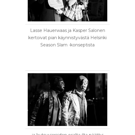
Lasse Hauerwaas ja Kasper Salonen
kertoivat pian käynnistyvästä Helsinki
Season Slam -konseptista
ja kutsuvieraiden osalta ilta päättyi