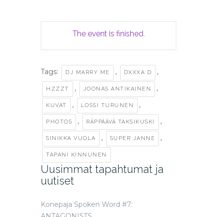
The event is finished.
Tags:
,
,
DJ MARRY ME
DXXXA D
,
,
HZZZT
JOONAS ANTIKAINEN
,
,
KUVAT
LOSSI TURUNEN
,
,
PHOTOS
RÄPPÄÄVÄ TAKSIKUSKI
,
,
SINIKKA VUOLA
SUPER JANNE
TAPANI KINNUNEN
Uusimmat tapahtumat ja
uutiset
Konepaja Spoken Word #7:
ANTAGONISTS