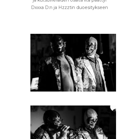
Dxxxa D:n ja Hzzztin duoesitykseen