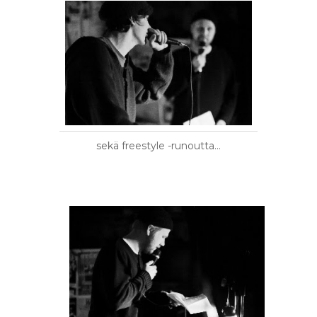
sekä freestyle -runoutta…