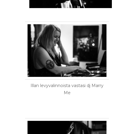
Illan levyvalinnoista vastasi dj Marry
Me