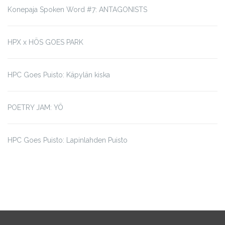
Konepaja Spoken Word #7: ANTAGONISTS
HPX x HÖS GOES PARK
HPC Goes Puisto: Käpylän kiska
POETRY JAM: YÖ
HPC Goes Puisto: Lapinlahden Puisto