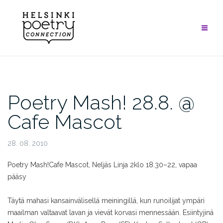
Skip
to
content
Poetry Mash! 28.8. @
Cafe Mascot
28. 08. 2010
Poetry Mash!
Cafe Mascot, Neljäs Linja 2
klo 18.30–22, vapaa
pääsy
Täytä mahasi kansainvälisellä meiningillä, kun runoilijat ympäri
maailman valtaavat lavan ja vievät korvasi mennessään. Esiintyjinä