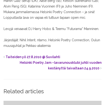
Martin Glaz Serup (DK), Aase Berg (SE), Keston Sutherland (GB),
Alvin Pang (SG), Katariina Vuorinen (FI) ja Juho Nieminen (FI).
Mukana jammailemassa Helsinki Poetry Connection – ja sinä!
Loppuillasta lava on vapaa eli tuttuun tapaan open mic.
Levyjä veivaavat DJ Harry Hobo & Teemu ”Futurama” Manninen.
Järjestäjät: Nihil Interit, ntamo, Helsinki Poetry Connection, Oulun
muusajuhlat ja Pekkas-akatemia
Taiteiden yö 27.8.2010 @ Suvilahti
Helsinki Poetry Jam –lavarunousklubi juhlii vuoden
kestänyttä taivaltaan 24.9.2010
Related articles