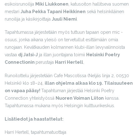
esikoisrunoilija
Miki Liukkonen
, katusoiton hallitseva suomen
mestari
Juha Pekka Tapani Heikkinen
sekä helsinkiläinen
runoilija ja käsikirjoittaja
Juuli Niemi
.
Tapahtumassa järjestetään myös tuttuun tapaan open mic -
osuus, jonka aikana yleisö on tervetullut esittämään omia
runojaan. Kevätkauden kolmannen klubi-illan levyvalinnoista
vastaa
dj Jatsi-J
ja illan juontajana toimii
Helsinki Poetry
Connectionin
perustaja
Harri Hertell
.
Runoilottelu järjestetään Cafe Mascotissa (Neljäs linja 2, 00530
Helsinki) klo 18–24,
illan ohjelma alkaa klo 19. Tilaisuuteen
on vapaa pääsy!
Tapahtuman järjestää Helsinki Poetry
Connection yhteistyössä
Nuoren Voiman Liiton
kanssa.
Tapahtumassa mukana myös Helsingin kulttuurikeskus.
Lisätiedot ja haastattelut:
Harri Hertell, tapahtumatuottaja