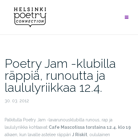
Skip
to
content
Poetry Jam -klubilla
räppiä, runoutta ja
laululyriikkaa 12.4.
30. 03. 2012
Palkitulla Poetry Jam -lavarunousklubilla runous, rap ja
laululyriikka kohtaavat
Cafe Mascotissa torstaina 12.4. klo 19
alkaen, kun lavalle astelee räppäri
J Riskit
, oululainen