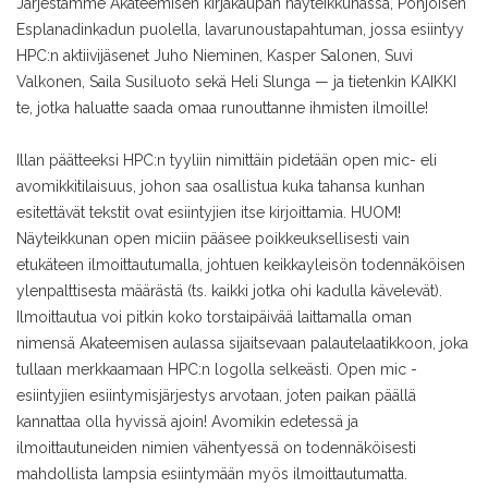
Järjestämme Akateemisen kirjakaupan näyteikkunassa, Pohjoisen
Esplanadinkadun puolella, lavarunoustapahtuman, jossa esiintyy
HPC:n aktiivijäsenet Juho Nieminen, Kasper Salonen, Suvi
Valkonen, Saila Susiluoto sekä Heli Slunga — ja tietenkin KAIKKI
te, jotka haluatte saada omaa runouttanne ihmisten ilmoille!
Illan päätteeksi HPC:n tyyliin nimittäin pidetään open mic- eli
avomikkitilaisuus, johon saa osallistua kuka tahansa kunhan
esitettävät tekstit ovat esiintyjien itse kirjoittamia. HUOM!
Näyteikkunan open miciin pääsee poikkeuksellisesti vain
etukäteen ilmoittautumalla, johtuen keikkayleisön todennäköisen
ylenpalttisesta määrästä (ts. kaikki jotka ohi kadulla kävelevät).
Ilmoittautua voi pitkin koko torstaipäivää laittamalla oman
nimensä Akateemisen aulassa sijaitsevaan palautelaatikkoon, joka
tullaan merkkaamaan HPC:n logolla selkeästi. Open mic -
esiintyjien esiintymisjärjestys arvotaan, joten paikan päällä
kannattaa olla hyvissä ajoin! Avomikin edetessä ja
ilmoittautuneiden nimien vähentyessä on todennäköisesti
mahdollista lampsia esiintymään myös ilmoittautumatta.