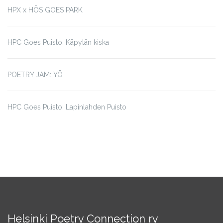
HPX x HÖS GOES PARK
HPC Goes Puisto: Käpylän kiska
POETRY JAM: YÖ
HPC Goes Puisto: Lapinlahden Puisto
Helsinki Poetry Connection ry