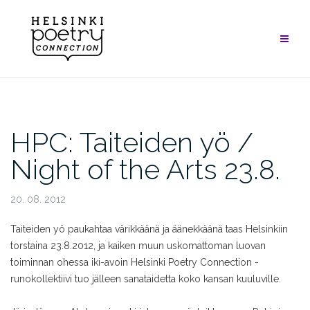
Skip
to
content
HPC: Taiteiden yö /
Night of the Arts 23.8.
20. 08. 2012
Taiteiden yö paukahtaa värikkäänä ja äänekkäänä taas Helsinkiin
torstaina 23.8.2012, ja kaiken muun uskomattoman luovan
toiminnan ohessa iki-avoin Helsinki Poetry Connection -
runokollektiivi tuo jälleen sanataidetta koko kansan kuuluville.