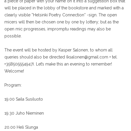
a piece of paper with your name on it into a suggestion box that
will be placed in the lobby of the bookstore and marked with a
clearly visible ”Helsinki Poetry Connection” -sign. The open
micers will then be chosen one by one by lottery; but as the
open mic progresses, impromptu readings may also be
possible.
The event will be hosted by Kasper Salonen, to whom all
queries should also be directed (ksalonen@gmail.com + tel.
+358505554947). Let’s make this an evening to remember!
Welcome!
Program:
19.00 Saila Susiluoto
19.30 Juho Nieminen
20.00 Heli Slunga