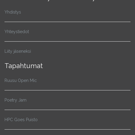
Yhdistys
Yhteystiedot
Liity jäseneksi
Tapahtumat
Ruusu Open Mic
Poetry Jam
HPC Goes Puisto