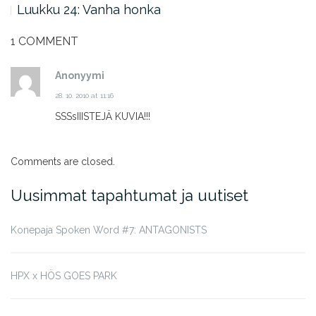
Luukku 24: Vanha honka
1 COMMENT
Anonyymi
28. 10. 2010 at 11:16
SSSsIIISTEJÄ KUVIA!!!
Comments are closed.
Uusimmat tapahtumat ja uutiset
Konepaja Spoken Word #7: ANTAGONISTS
HPX x HÖS GOES PARK