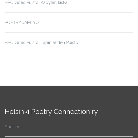
HPC Goes Puisto: Käpylän kiska
POETRY JAM: YÖ
HPC Goes Puisto: Lapinlahden Puisto
Helsinki Poetry Connection ry
Yhdistys