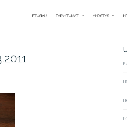
ETUSIVU
TAPAHTUMAT
YHDISTYS
HP
U
3.2011
K
H
HP
P