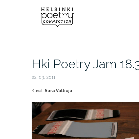
Skip
to
content
Hki Poetry Jam 18.
22. 03. 2011
Kuvat:
Sara Vallioja