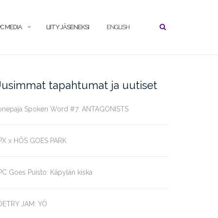
C MEDIA
LIITY JÄSENEKSI
ENGLISH
usimmat tapahtumat ja uutiset
onepaja Spoken Word #7: ANTAGONISTS
PX x HÖS GOES PARK
C Goes Puisto: Käpylän kiska
OETRY JAM: YÖ