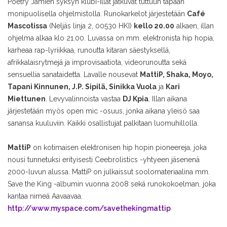
Poetry Jamien syksyn klubi-illat jatkuvat tuttuun tapaan
monipuolisella ohjelmistolla. Runokarkelot järjestetään
Café
Mascotissa
(Neljäs linja 2, 00530 HKI)
kello 20.00
alkaen, illan
ohjelma alkaa klo 21.00. Luvassa on mm. elektronista hip hopia,
karheaa rap-lyriikkaa, runoutta kitaran säestyksellä,
afrikkalaisrytmejä ja improvisaatiota, videorunoutta sekä
sensuellia sanataidetta. Lavalle nousevat
MattiP, Shaka, Moyo,
Tapani Kinnunen, J.P. Sipilä, Sinikka Vuola
ja
Kari
Miettunen
. Levyvalinnoista vastaa
DJ Kpia
. Illan aikana
järjestetään myös open mic -osuus, jonka aikana yleisö saa
sanansa kuuluviin. Kaikki osallistujat palkitaan luomuhillolla.
MattiP
on kotimaisen elektronisen hip hopin pioneereja, joka
nousi tunnetuksi erityisesti Ceebrolistics -yhtyeen jäsenenä
2000-luvun alussa. MattiP on julkaissut soolomateriaalina mm.
Save the King -albumin vuonna 2008 sekä runokokoelman, joka
kantaa nimeä Aavaavaa.
http://www.myspace.com/savethekingmattip