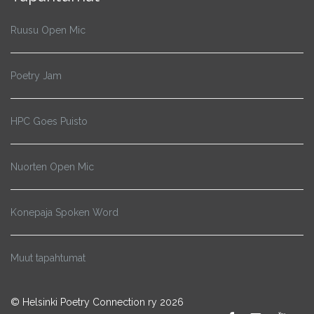
Ruusu Open Mic
Poetry Jam
HPC Goes Puisto
Nuorten Open Mic
Konepaja Spoken Word
Muut tapahtumat
© Helsinki Poetry Connection ry 2026