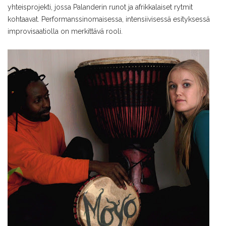
yhteisprojekti, jossa Palanderin runot ja afrikkalaiset rytmit
kohtaavat. Performanssinomaisessa, intensiivisessä esityksessä
improvisaatiolla on merkittävä rooli.