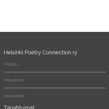
Helsinki Poetry Connection ry
Yhdistys
Yhteystiedot
Liity jäseneksi
Tapahtumat