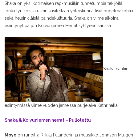
Shaka on yksi kotimaisen rap-musiikin tunnetuimpia tekijöitä,
jonka lyriikoissa usein käsitellään yhteiskunnallisia ongelmakohtia
sekä helsinkiläistä päihdekulttuuria. Shaka on viime aikoina
esiintynyt paljon Koivuniemen Herrat -yhtyeen kanssa.
Shaka nähtiin
esiintymässä viime vuoden jameissa purjelaiva Kathrinalla
Shaka & Koivuniemen herrat – Pullotettu
Moyo
on runoilija Riikka Palanderin ja muusikko Johnson Mlugen