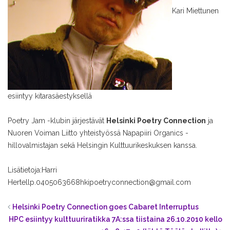
Kari Miettunen
esiintyy kitarasäestyksellä
Poetry Jam -klubin järjestävät
Helsinki Poetry Connection
ja
Nuoren Voiman Liitto yhteistyössä Napapiiri Organics -
hillovalmistajan sekä Helsingin Kulttuurikeskuksen kanssa.
Lisätietoja:
Harri
Hertell
p.0405063668
hkipoetryconnection@gmail.com
Helsinki Poetry Connection goes Cabaret Interruptus
HPC esiintyy kulttuuriratikka 7A:ssa tiistaina 26.10.2010 kello