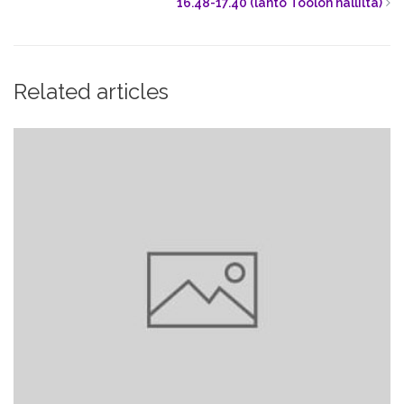
16.48-17.40 (lähtö Töölön hallilta)
Related articles