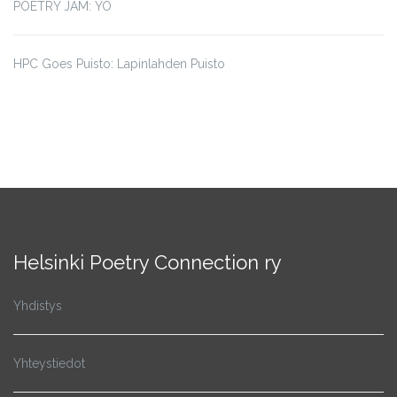
POETRY JAM: YÖ
HPC Goes Puisto: Lapinlahden Puisto
Helsinki Poetry Connection ry
Yhdistys
Yhteystiedot