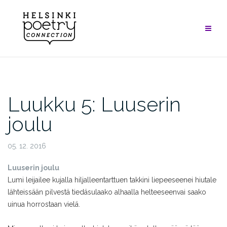
Skip
to
content
Luukku 5: Luuserin
joulu
05. 12. 2016
Luuserin joulu
Lumi leijailee kujalla hiljalleen
tarttuen takkini liepeeseen
ei hiutale
lähteissään pilvestä tiedä
sulaako alhaalla helteeseen
vai saako
uinua horrostaan vielä.