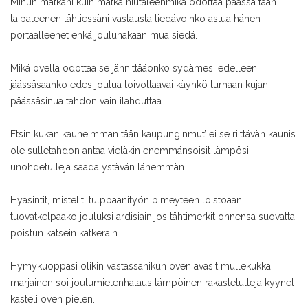
Minun matkani kuin matka hiutaleen
mikä odottaa päässä tään
taipaleen
en lähtiessäni vastausta tiedä
voinko astua hänen
portaalleen
et ehkä joulunakaan mua siedä.
Mikä ovella odottaa se jännittää
onko sydämesi edelleen
jäässä
saanko edes joulua toivottaa
vai käynkö turhaan kujan
päässä
sinua tahdon vain ilahduttaa.
Etsin kukan kauneimman tään kaupungin
mut’ ei se riittävän kaunis
ole sulle
tahdon antaa vieläkin enemmän
soisit lämpösi
unohdetulle
ja saada ystävän lähemmän.
Hyasintit, mistelit, tulppaanit
yön pimeyteen loistoaan
tuovat
kelpaako jouluksi ardisiain,
jos tähtimerkit onnensa suovat
tai
poistun katsein katkerain.
Hymykuoppasi olikin vastassani
kun oven avasit mulle
kukka
marjainen soi joulumielen
halaus lämpöinen rakastetulle
ja kyynel
kasteli oven pielen.