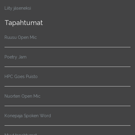
Liity jäseneksi
Tapahtumat
Ruusu Open Mic
Poetry Jam
HPC Goes Puisto
Nuorten Open Mic
Konepaja Spoken Word