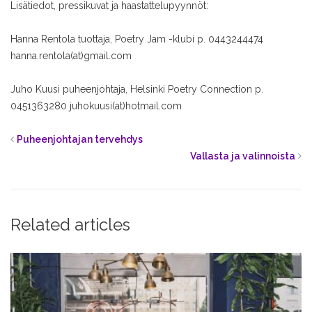
Lisätiedot, pressikuvat ja haastattelupyynnöt:
Hanna Rentola
tuottaja, Poetry Jam -klubi
p. 0443244474
hanna.rentola(at)gmail.com
Juho Kuusi
puheenjohtaja, Helsinki Poetry Connection
p.
0451363280
juhokuusi(at)hotmail.com
Puheenjohtajan tervehdys
Vallasta ja valinnoista
Related articles