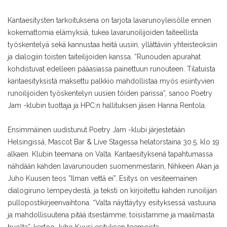
Kantaesitysten tarkoituksena on tarjota lavarunoyleisölle ennen
kokemattomia elämyksiä, tukea lavarunoilijoiden taiteellista
työskentelyä sekä kannustaa heitä uusiin, yllättäviin yhteisteoksiin
ja dialogiin toisten taiteilijoiden kanssa. “Runouden apurahat
kohdistuvat edelleen pääasiassa painettuun runouteen. Tilatuista
kantaesityksistä maksettu palkkio mahdollistaa myös esiintyvien
runoilijoiden työskentelyn uusien töiden parissa”, sanoo Poetry
Jam -klubin tuottaja ja HPC:n hallituksen jäsen Hanna Rentola.
Ensimmäinen uudistunut Poetry Jam -klubi järjestetään
Helsingissä, Mascot Bar & Live Stagessa helatorstaina 30.5. klo 19
alkaen. Klubin teemana on Valta. Kantaesityksenä tapahtumassa
nähdään kahden lavarunouden suomenmestarin, Nihkeen Akan ja
Juho Kuusen teos ”Ilman vettä ei”. Esitys on vesiteemainen
dialogiruno lempeydestä, ja teksti on kirjoitettu kahden runoilijan
pullopostikirjeenvaihtona. “Valta näyttäytyy esityksessä vastuuna
ja mahdollisuutena pitää itsestämme, toisistamme ja maailmasta