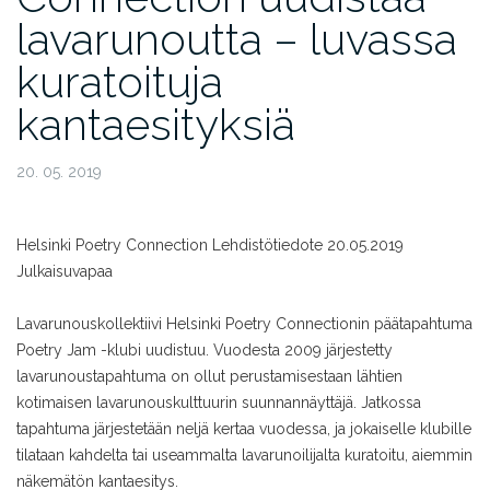
lavarunoutta – luvassa
kuratoituja
kantaesityksiä
20. 05. 2019
Helsinki Poetry Connection
Lehdistötiedote 20.05.2019
Julkaisuvapaa
Lavarunouskollektiivi Helsinki Poetry Connectionin päätapahtuma
Poetry Jam -klubi uudistuu. Vuodesta 2009 järjestetty
lavarunoustapahtuma on ollut perustamisestaan lähtien
kotimaisen lavarunouskulttuurin suunnannäyttäjä. Jatkossa
tapahtuma järjestetään neljä kertaa vuodessa, ja jokaiselle klubille
tilataan kahdelta tai useammalta lavarunoilijalta kuratoitu, aiemmin
näkemätön kantaesitys.