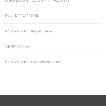
Konepaja Spoken Word #7: ANTAGONISTS
HPX x HÖS GOES PARK
HPC Goes Puisto: Käpylän kiska
POETRY JAM: YÖ
HPC Goes Puisto: Lapinlahden Puisto