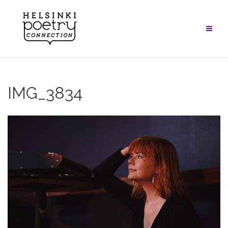
Skip
to
content
IMG_3834