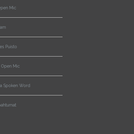
pen Mic
Jam
s Puisto
 Open Mic
ja Spoken Word
pahtumat