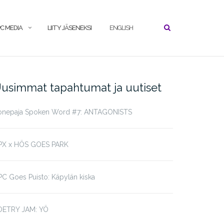
C MEDIA
LIITY JÄSENEKSI
ENGLISH
usimmat tapahtumat ja uutiset
onepaja Spoken Word #7: ANTAGONISTS
PX x HÖS GOES PARK
C Goes Puisto: Käpylän kiska
OETRY JAM: YÖ