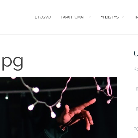
ETUSIVU
TAPAHTUMAT
YHDISTYS
HP
jpg
U
K
H
HP
P