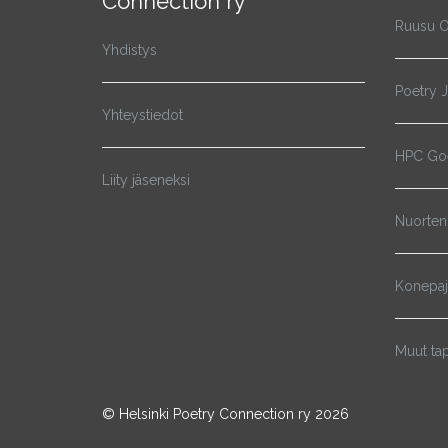
Connection ry
Ruusu O
Yhdistys
Poetry 
Yhteystiedot
HPC Goe
Liity jäseneksi
Nuorten
Konepa
Muut ta
© Helsinki Poetry Connection ry 2026