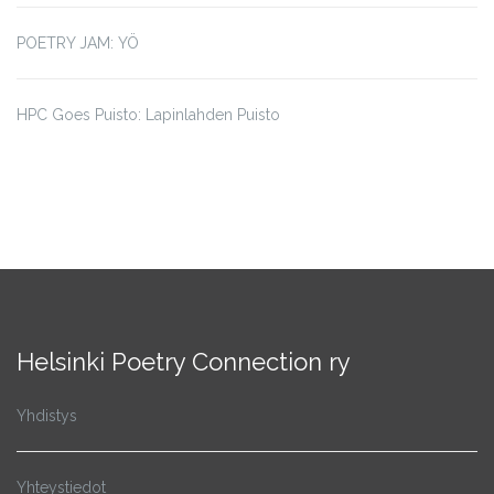
POETRY JAM: YÖ
HPC Goes Puisto: Lapinlahden Puisto
Helsinki Poetry Connection ry
Yhdistys
Yhteystiedot