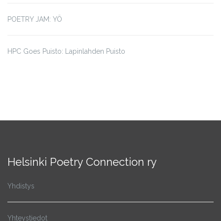
POETRY JAM: YÖ
HPC Goes Puisto: Lapinlahden Puisto
Helsinki Poetry Connection ry
Yhdistys
Yhteystiedot