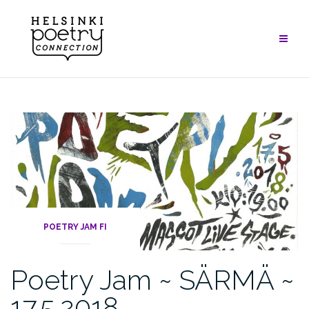
Skip
to
content
POETRY JAM FI
Poetry Jam ~ SÄRMÄ ~
17.5.2018