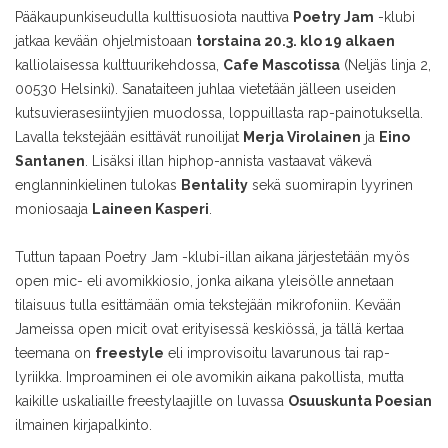
Pääkaupunkiseudulla kulttisuosiota nauttiva
Poetry Jam
-klubi
jatkaa kevään ohjelmistoaan
torstaina 20.3. klo 19 alkaen
kalliolaisessa kulttuurikehdossa,
Cafe Mascotissa
(Neljäs linja 2,
00530 Helsinki). Sanataiteen juhlaa vietetään jälleen useiden
kutsuvierasesiintyjien muodossa, loppuillasta rap-painotuksella.
Lavalla tekstejään esittävät runoilijat
Merja Virolainen
ja
Eino
Santanen
. Lisäksi illan hiphop-annista vastaavat väkevä
englanninkielinen tulokas
Bentality
sekä suomirapin lyyrinen
moniosaaja
Laine
en Kasperi
.
Tuttun tapaan Poetry Jam -klubi-illan aikana järjestetään myös
open mic- eli avomikkiosio, jonka aikana yleisölle annetaan
tilaisuus tulla esittämään omia tekstejään mikrofoniin. Kevään
Jameissa open micit ovat erityisessä keskiössä, ja tällä kertaa
teemana on
freestyle
eli improvisoitu lavarunous tai rap-
lyriikka. Improaminen ei ole avomikin aikana pakollista, mutta
kaikille uskaliaille freestylaajille on luvassa
Osuuskunta Poesian
ilmainen kirjapalkinto.