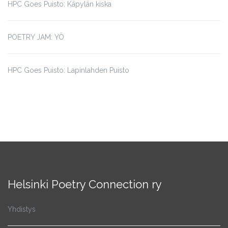
HPC Goes Puisto: Käpylän kiska
POETRY JAM: YÖ
HPC Goes Puisto: Lapinlahden Puisto
Helsinki Poetry Connection ry
Yhdistys