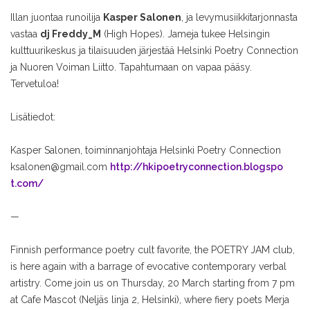
Illan juontaa runoilija
Kasper Salonen
, ja levymusiikkitarjonnasta
vastaa
dj Freddy_M
(High Hopes). Jameja tukee Helsingin
kulttuurikeskus ja tilaisuuden järjestää Helsinki Poetry Connection
ja Nuoren Voiman Liitto. Tapahtumaan on vapaa pääsy.
Tervetuloa!
Lisätiedot:
Kasper Salonen, toiminnanjohtaja
Helsinki Poetry Connection
ksalonen@gmail.com
http://
hkipoetryconnection.blogspo
t.com/
—
Finnish performance poetry cult favorite, the POETRY JAM club,
is here again with a barrage of evocative contemporary verbal
artistry. Come join us on Thursday, 20 March starting from 7 pm
at Cafe Mascot (Neljäs linja 2, Helsinki), where fiery poets Merja