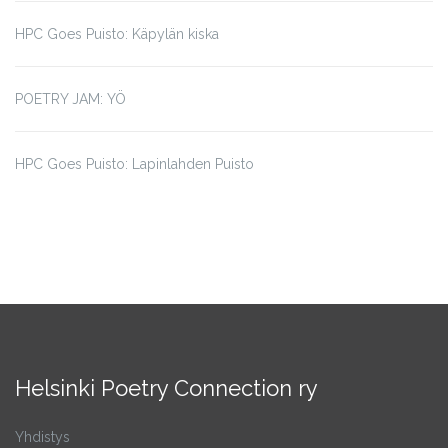
HPC Goes Puisto: Käpylän kiska
POETRY JAM: YÖ
HPC Goes Puisto: Lapinlahden Puisto
Helsinki Poetry Connection ry
Yhdistys