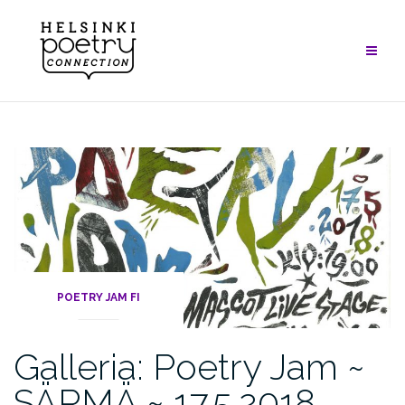
Skip
to
content
POETRY JAM FI
Galleria: Poetry Jam ~
SÄRMÄ ~ 17.5.2018