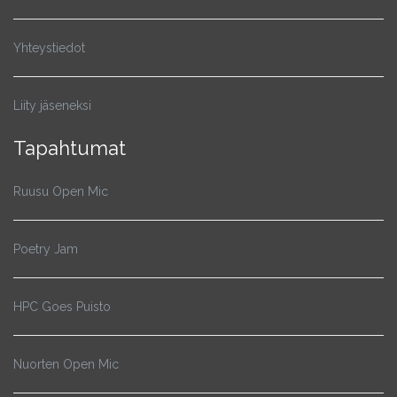
Yhteystiedot
Liity jäseneksi
Tapahtumat
Ruusu Open Mic
Poetry Jam
HPC Goes Puisto
Nuorten Open Mic