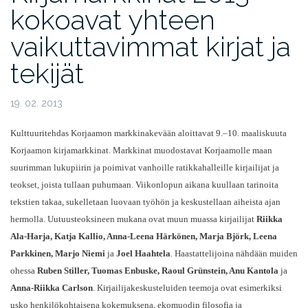
kokoavat yhteen
vaikuttavimmat kirjat ja
tekijät
19. 02. 2013
Kulttuuritehdas Korjaamon markkinakevään aloittavat 9.–10. maaliskuuta
Korjaamon kirjamarkkinat. Markkinat muodostavat Korjaamolle maan
suurimman lukupiirin ja poimivat vanhoille ratikkahalleille kirjailijat ja
teokset, joista tullaan puhumaan. Viikonlopun aikana kuullaan tarinoita
tekstien takaa, sukelletaan luovaan työhön ja keskustellaan aiheista ajan
hermolla. Uutuusteoksineen mukana ovat muun muassa kirjailijat
Riikka
Ala-Harja, Katja Kallio, Anna-Leena Härkönen, Marja Björk, Leena
Parkkinen, Marjo Niemi
ja
Joel Haahtela
. Haastattelijoina nähdään muiden
ohessa
Ruben Stiller, Tuomas Enbuske, Raoul
Grünstein, Anu Kantola
ja
Anna-Riikka Carlson
. Kirjailijakeskusteluiden teemoja ovat esimerkiksi
usko henkilökohtaisena kokemuksena, ekomuodin filosofia ja