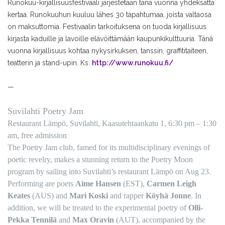
Runokuu-kirjallisuusfestiv
aali järjestetään tänä vuonna yhdeksättä
kertaa. Runokuuhun kuuluu lähes 30 tapahtumaa, joista valtaosa
on maksuttomia. Festivaalin tarkoituksena on tuoda kirjallisuus
kirjasta kaduille ja lavoille elävöittämään kaupunkikulttuuria. Tänä
vuonna kirjallisuus kohtaa nykysirkuksen, tanssin, graffititaiteen,
teatterin ja stand-upin. Ks.
http://www.runokuu.fi/
—
Suvilahti Poetry Jam
Restaurant Lämpö, Suvilahti, Kaasutehtaankatu 1, 6:30 pm – 1:30
am, free admission
The Poetry Jam club, famed for its multidisciplinary evenings of
poetic revelry, makes a stunning return to the Poetry Moon
program by sailing into Suvilahti’s restaurant Lämpö on Aug 23.
Performing are poets
Aime Hansen
(EST),
Carmen Leigh
Keates
(AUS) and
Mari Koski
and rapper
Köyhä Jonne
. In
addition, we will be treated to the experimental poetry of
Olli-
Pekka Tennilä
and
Max Oravin
(AUT), accompanied by the