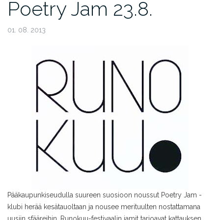
Poetry Jam 23.8.
01. 08. 2013
Pääkaupunkiseudulla suureen suosioon noussut Poetry Jam -
klubi herää kesätauoltaan ja nousee merituulten nostattamana
uusiin sfääreihin. Runokuu-festivaalin jamit tarjoavat kattauksen