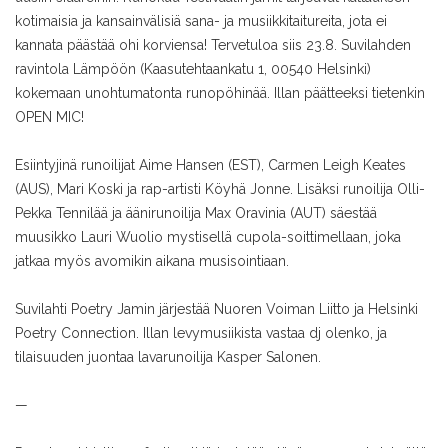
kotimaisia ja kansainvälisiä sana- ja musiikkitaitureita, jota ei
kannata päästää ohi korviensa! Tervetuloa siis 23.8. Suvilahden
ravintola Lämpöön (Kaasutehtaankatu 1, 00540 Helsinki)
kokemaan unohtumatonta runopöhinää. Illan päätteeksi tietenkin
OPEN MIC!
Esiintyjinä runoilijat Aime Hansen (EST), Carmen Leigh Keates
(AUS), Mari Koski ja rap-artisti Köyhä Jonne. Lisäksi runoilija Olli-
Pekka Tennilää ja äänirunoilija Max Oravinia (AUT) säestää
muusikko Lauri Wuolio mystisellä cupola-soittimellaan, joka
jatkaa myös avomikin aikana musisointiaan.
Suvilahti Poetry Jamin järjestää Nuoren Voiman Liitto ja Helsinki
Poetry Connection. Illan levymusiikista vastaa dj olenko, ja
tilaisuuden juontaa lavarunoilija Kasper Salonen.
—