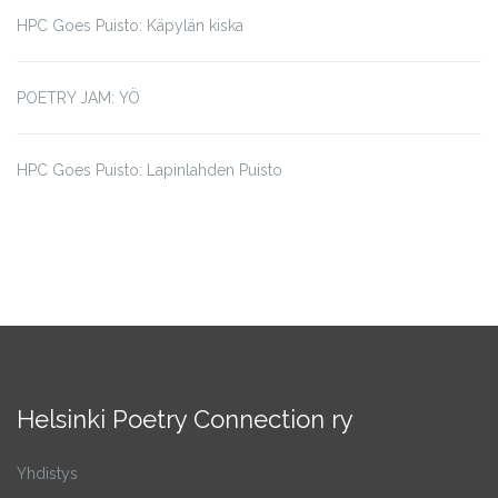
HPC Goes Puisto: Käpylän kiska
POETRY JAM: YÖ
HPC Goes Puisto: Lapinlahden Puisto
Helsinki Poetry Connection ry
Yhdistys