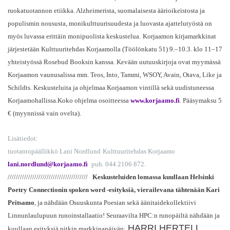
ruokatuotannon etiikka. Alzheimerista, suomalaisesta äärioikeistosta ja
populismin noususta, monikulttuurisuudesta ja luovasta ajattelutyöstä on
myös luvassa erittäin monipuolista keskustelua.
Korjaamon kirjamarkkinat
järjestetään Kulttuuritehdas Korjaamolla (Töölönkatu 51) 9.–10.3. klo 11–17
yhteistyössä Rosebud Booksin kanssa. Kevään uutuuskirjoja ovat myymässä
Korjaamon vaunusalissa mm. Teos, Into, Tammi, WSOY, Avain, Otava, Like ja
Schildts. Keskusteluita ja ohjelmaa Korjaamon vintillä sekä uudistuneessa
Korjaamohallissa.Koko ohjelma osoitteessa
www.korjaamo.fi
. Pääsymaksu 5
€ (myynnissä vain ovelta).
Lisätiedot:
tuotantopäällikkö Lani Nordlund
Kulttuuritehdas Korjaamo
lani.nordlund@korjaamo.fi
puh. 044 2106 872.
///////////////////////////////////////
Keskusteluiden lomassa kuullaan Helsinki
Poetry Connectionin spoken word -esityksiä, vierailevana tähtenään Kari
Peitsamo
, ja nähdään Osuuskunta Poesian sekä äänitaidekollektiivi
Linnunlaulupuun runoinstallaatio! Seuraavilta HPC:n runopäiltä nähdään ja
HARRI HERTELL
kuullaan esityksiä pitkin markkinapäivän: