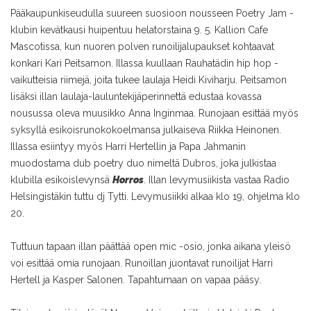
Pääkaupunkiseudulla suureen suosioon nousseen Poetry Jam -
klubin kevätkausi huipentuu helatorstaina 9. 5. Kallion Cafe
Mascotissa, kun nuoren polven runoilijalupaukset kohtaavat
konkari Kari Peitsamon. Illassa kuullaan Rauhatädin hip hop -
vaikutteisia riimejä, joita tukee laulaja Heidi Kiviharju. Peitsamon
lisäksi illan laulaja-lauluntekijäperinnettä edustaa kovassa
nousussa oleva muusikko Anna Inginmaa. Runojaan esittää myös
syksyllä esikoisrunokokoelmansa julkaiseva Riikka Heinonen.
Illassa esiintyy myös Harri Hertellin ja Papa Jahmanin
muodostama dub poetry duo nimeltä Dubros, joka julkistaa
klubilla esikoislevynsä
Horros
. Illan levymusiikista vastaa Radio
Helsingistäkin tuttu dj Tytti. Levymusiikki alkaa klo 19, ohjelma klo
20.
Tuttuun tapaan illan päättää open mic -osio, jonka aikana yleisö
voi esittää omia runojaan. Runoillan juontavat runoilijat Harri
Hertell ja Kasper Salonen. Tapahtumaan on vapaa pääsy.