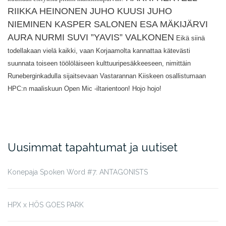
RIIKKA HEINONEN
JUHO KUUSI
JUHO
NIEMINEN
KASPER SALONEN
ESA MÄKIJÄRVI
AURA NURMI
SUVI ”YAVIS” VALKONEN
Eikä siinä
todellakaan vielä kaikki, vaan Korjaamolta kannattaa kätevästi
suunnata toiseen töölöläiseen kulttuuripesäkkeeseen, nimittäin
Runeberginkadulla sijaitsevaan Vastarannan Kiiskeen osallistumaan
HPC:n maaliskuun Open Mic -iltarientoon! Hojo hojo!
Uusimmat tapahtumat ja uutiset
Konepaja Spoken Word #7: ANTAGONISTS
HPX x HÖS GOES PARK