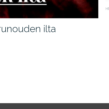
HP
runouden ilta