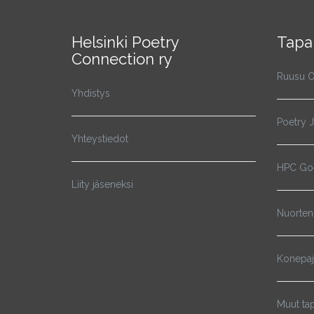
Helsinki Poetry
Tapa
Connection ry
Ruusu O
Yhdistys
Poetry 
Yhteystiedot
HPC Goe
Liity jäseneksi
Nuorten
Konepa
Muut ta