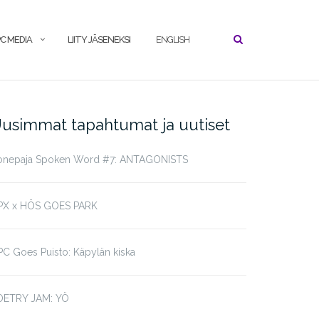
C MEDIA
LIITY JÄSENEKSI
ENGLISH
usimmat tapahtumat ja uutiset
onepaja Spoken Word #7: ANTAGONISTS
PX x HÖS GOES PARK
C Goes Puisto: Käpylän kiska
OETRY JAM: YÖ