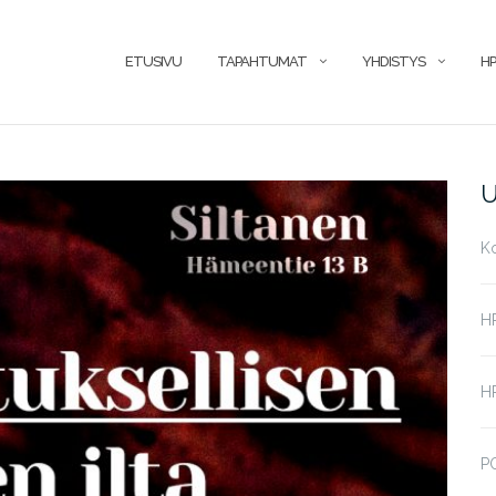
ETUSIVU
TAPAHTUMAT
YHDISTYS
HP
U
K
H
HP
P