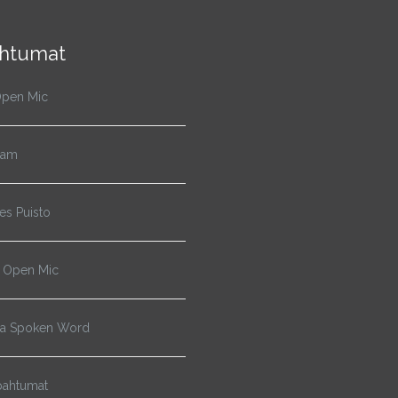
htumat
pen Mic
Jam
s Puisto
 Open Mic
ja Spoken Word
pahtumat