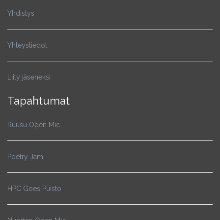
Yhdistys
Yhteystiedot
Liity jäseneksi
Tapahtumat
Ruusu Open Mic
Poetry Jam
HPC Goes Puisto