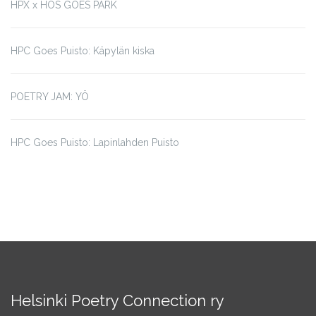
HPX x HÖS GOES PARK
HPC Goes Puisto: Käpylän kiska
POETRY JAM: YÖ
HPC Goes Puisto: Lapinlahden Puisto
Helsinki Poetry Connection ry