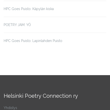
HPC Goes Puisto: Käpylän kiska
POETRY JAM: YÖ
HPC Goes Puisto: Lapinlahden Puisto
Helsinki Poetry Connection ry
Yhdistys