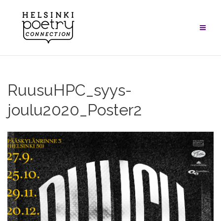
Skip
to
content
RuusuHPC_syys-
joulu2020_Poster2