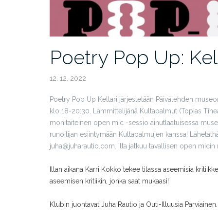
Poetry Pop Up: Kell
12. 12. 2022
Poetry Pop Up Kellari järjestetään Päivälehden museon p
klo 18-20:30. Lämmittelijänä Kultapalmut (Topias Tiheäs
monitaiteinen open mic -sessio ainutlaatuisessa mus
runoilijan esiintymään Kultapalmujen kanssa! Lähetäthä
juha@juharautio.com. Ilta jatkuu tavallisen open micin 
Illan aikana Karri Kokko tekee tilassa aseemisia kritiikk
aseemisen kritiikin, jonka saat mukaasi!
Klubin juontavat Juha Rautio ja Outi-Illuusia Parviainen.