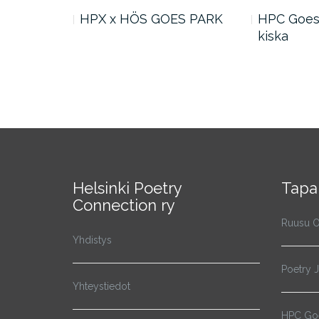
n Word #7:
HPX x HÖS GOES PARK
HPC Goes 
kiska
Helsinki Poetry
Tapa
Connection ry
Ruusu O
Yhdistys
Poetry 
Yhteystiedot
HPC Goe