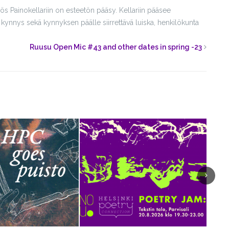
ös Painokellariin on esteetön pääsy. Kellariin pääsee
 kynnys sekä kynnyksen päälle siirrettävä luiska, henkilökunta
Ruusu Open Mic #43 and other dates in spring -23