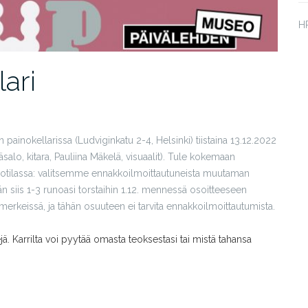
HP
ari
ainokellarissa (Ludviginkatu 2-4, Helsinki) tiistaina 13.12.2022
alo, kitara, Pauliina Mäkelä, visuaalit). Tule kokemaan
eotilassa: valitsemme ennakkoilmoittautuneista muutaman
n siis 1-3 runoasi torstaihin 1.12. mennessä osoitteeseen
merkeissä, ja tähän osuuteen ei tarvita ennakkoilmoittautumista.
ejä. Karrilta voi pyytää omasta teoksestasi tai mistä tahansa