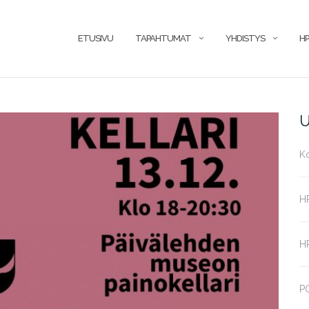
ETUSIVU
TAPAHTUMAT
YHDISTYS
HP
U
K
H
HP
P