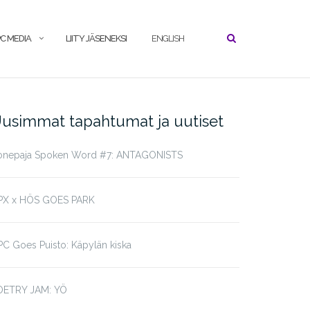
C MEDIA
LIITY JÄSENEKSI
ENGLISH
usimmat tapahtumat ja uutiset
onepaja Spoken Word #7: ANTAGONISTS
PX x HÖS GOES PARK
C Goes Puisto: Käpylän kiska
OETRY JAM: YÖ