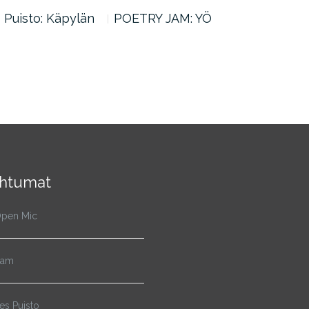
Puisto: Käpylän
POETRY JAM: YÖ
HPC
Lap
htumat
pen Mic
Jam
s Puisto