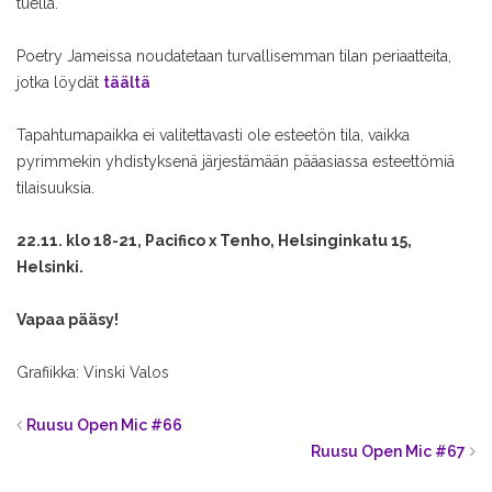
tuella.
Poetry Jameissa noudatetaan turvallisemman tilan periaatteita,
jotka löydät
täältä
Tapahtumapaikka ei valitettavasti ole esteetön tila, vaikka
pyrimmekin yhdistyksenä järjestämään pääasiassa esteettömiä
tilaisuuksia.
22.11. klo 18-21, Pacifico x Tenho, Helsinginkatu 15,
Helsinki.
Vapaa pääsy!
Grafiikka: Vinski Valos
Ruusu Open Mic #66
Ruusu Open Mic #67