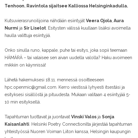
Tenhoon. Ravintola sijaitsee Kalliossa Helsinginkadulla.
Kutsuvierasrunoilijoina nähdään esiintyjät
Veera Ojola
,
Aura
Nurmi
ja
Sir Liselot
. Esitysten välissä kuullaan lisäksi avoimella
haulla valittuja esiintyjiä.
Onko sinulla runo, kappale, puhe tai esitys, joka sopii teemaan
HÄMÄRÄ – tai valaisee sen aivan uudella valolla? Haku avoimeen
mikkiin on käynnissä!
Lähetä hakemuksesi 18.11. mennessä osoitteeseen
hpc.openmic@gmail.com. Kerro viestissä lyhyesti itsestäsi ja
esityksesi sisällöstä ja pituudesta. Mukaan valitaan 4 esiintyjää 5-
10 min esityksellä.
Tapahtuman tuottavat ja juontavat
Vinski Valos
ja
Sonja
Kaisanlahti
. Helsinki Poetry Connectionilta järjestää tapahtuman
yhteistyössä Nuoren Voiman Liiton kanssa, Helsingin kaupungin