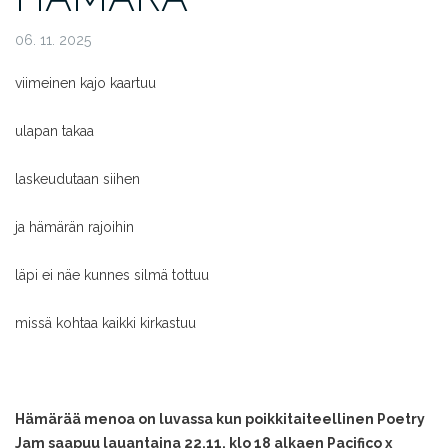
06. 11. 2025
viimeinen kajo kaartuu
ulapan takaa
laskeudutaan siihen
ja hämärän rajoihin
läpi ei näe kunnes silmä tottuu
missä kohtaa kaikki kirkastuu
Hämärää menoa on luvassa kun poikkitaiteellinen Poetry
Jam saapuu lauantaina 22.11. klo 18 alkaen Pacifico x