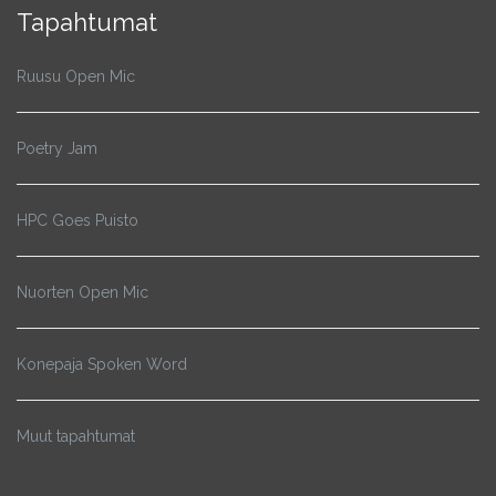
Tapahtumat
Ruusu Open Mic
Poetry Jam
HPC Goes Puisto
Nuorten Open Mic
Konepaja Spoken Word
Muut tapahtumat