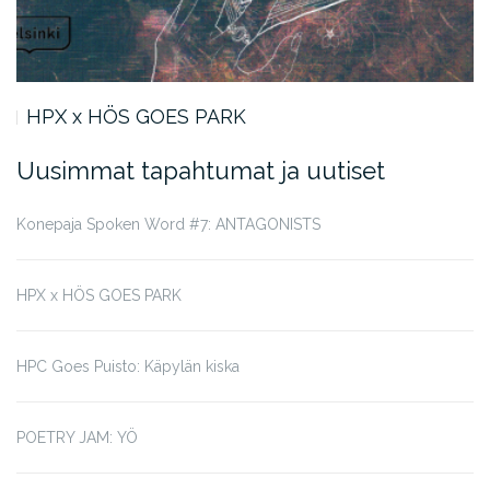
HPX x HÖS GOES PARK
Uusimmat tapahtumat ja uutiset
Konepaja Spoken Word #7: ANTAGONISTS
HPX x HÖS GOES PARK
HPC Goes Puisto: Käpylän kiska
POETRY JAM: YÖ