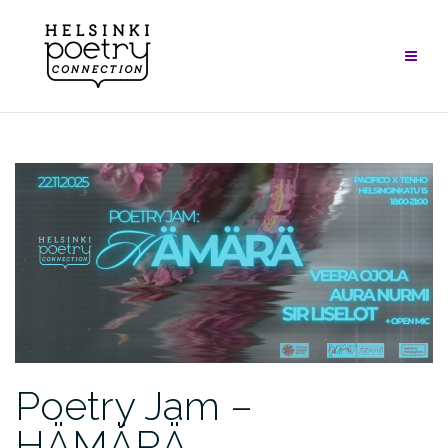
Skip
to
content
Poetry Jam –
HÄMÄRÄ