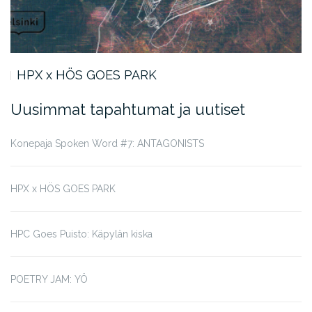
HPX x HÖS GOES PARK
Uusimmat tapahtumat ja uutiset
Konepaja Spoken Word #7: ANTAGONISTS
HPX x HÖS GOES PARK
HPC Goes Puisto: Käpylän kiska
POETRY JAM: YÖ