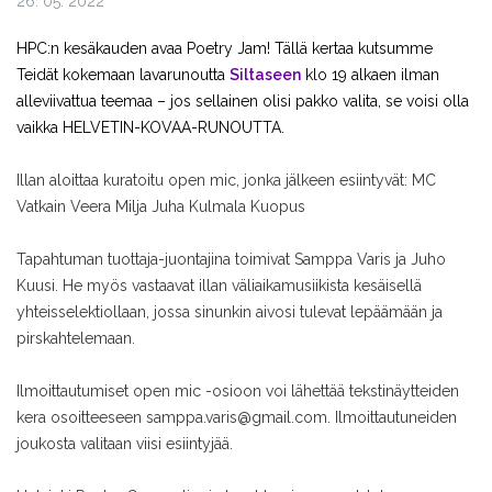
26. 05. 2022
HPC:n kesäkauden avaa Poetry Jam! Tällä kertaa kutsumme
Teidät kokemaan lavarunoutta
Siltaseen
klo 19 alkaen ilman
alleviivattua teemaa – jos sellainen olisi pakko valita, se voisi olla
vaikka HELVETIN-KOVAA-RUNOUTTA.
Illan aloittaa kuratoitu open mic, jonka jälkeen esiintyvät:
MC
Vatkain
Veera Milja
Juha Kulmala
Kuopus
Tapahtuman tuottaja-juontajina toimivat Samppa Varis ja Juho
Kuusi. He myös vastaavat illan väliaikamusiikista kesäisellä
yhteisselektiollaan, jossa sinunkin aivosi tulevat lepäämään ja
pirskahtelemaan.
Ilmoittautumiset open mic -osioon voi lähettää tekstinäytteiden
kera osoitteeseen samppa.varis@gmail.com. Ilmoittautuneiden
joukosta valitaan viisi esiintyjää.