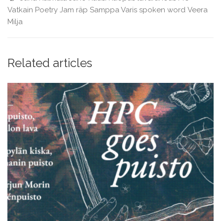
Vatkain
Poetry Jam
räp
Samppa Varis
spoken word
Veera
Milja
Related articles