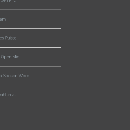
pen Mic
Jam
s Puisto
 Open Mic
ja Spoken Word
pahtumat