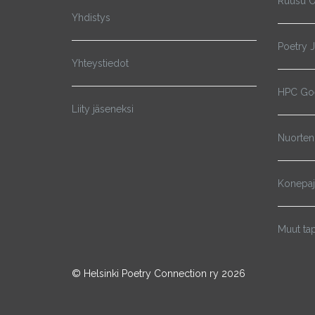
Ruusu O
Yhdistys
Poetry 
Yhteystiedot
HPC Goe
Liity jäseneksi
Nuorten
Konepa
Muut ta
© Helsinki Poetry Connection ry 2026