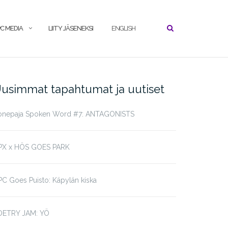
C MEDIA
LIITY JÄSENEKSI
ENGLISH
usimmat tapahtumat ja uutiset
onepaja Spoken Word #7: ANTAGONISTS
PX x HÖS GOES PARK
C Goes Puisto: Käpylän kiska
OETRY JAM: YÖ