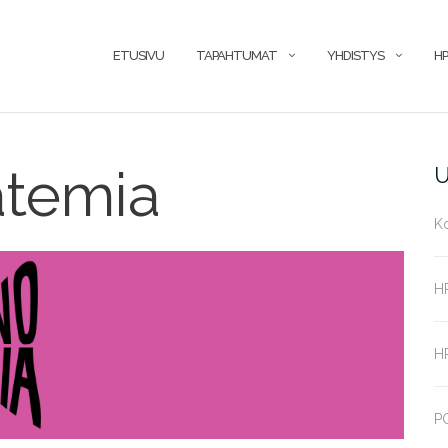
ETUSIVU
TAPAHTUMAT
YHDISTYS
HP
atemia
U
K
H
HP
P