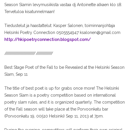
Season Slamin levymusiikista vastaa dj Antoinette alkaen klo 18.
Tervetuloa kisatunnelmaan!
Tiedustelut ja haastattelut:
Kasper Salonen, toiminnanjohtaja
Helsinki Poetry Connection
0505554947
ksalonen@gmail.com
http://
hkipoetryconnection.blogspo
t.com/
//////////////////////////
//////////////
Best Stage Poet of the Fall to be Revealed at the Helsinki Season
Slam, Sep 11
The title of best poet is up for grabs once more! The Helsinki
Season Slam is a poetry competition based on international
poetry slam rules, and it is organized quarterly. The competition
of the Fall season will take place at the Porvoonkatu bar
(Porvoonkatu 19, 00510 Helsinki) Sep 11, 2013 at 7pm.