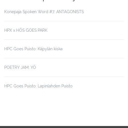
Konepaja Spoken Word #7: ANTAGONISTS
HPX x HÖS GOES PARK
HPC Goes Puisto: Käpylän kiska
POETRY JAM: YÖ
HPC Goes Puisto: Lapinlahden Puisto