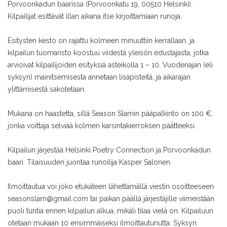
Porvoonkadun baarissa (Porvoonkatu 19, 00510 Helsinki).
Kilpailijat esittävät illan aikana itse kirjoittamiaan runoja.
Esitysten kesto on rajattu kolmeen minuuttiin kerrallaan, ja
kilpailun tuomaristo koostuu viidestä yleisön edustajasta, jotka
arvioivat kilpailijoiden esityksiä asteikolla 1 – 10. Vuodenajan (eli
syksyn) mainitsemisesta annetaan lisäpisteitä, ja aikarajan
ylittämisestä sakotetaan.
Mukana on haastetta, sillä Season Slamin pääpalkinto on 100 €,
jonka voittaja selviää kolmen karsintakierroksen päätteeksi.
Kilpailun järjestää Helsinki Poetry Connection ja Porvoonkadun
baari. Tilaisuuden juontaa runoilija Kasper Salonen.
Ilmoittautua voi joko etukäteen lähettämällä viestin osoitteeseen
seasonslam@gmail.com tai paikan päällä järjestäjille viimeistään
puoli tuntia ennen kilpailun alkua, mikäli tilaa vielä on. Kilpailuun
otetaan mukaan 10 ensimmäiseksi ilmoittautunutta. Syksyn