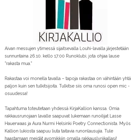
Aivan messujen ytimessä sijaitsevalla Louhi-lavalla järjestetään
sunnuntaina 26.10. kello 17:00 Runoklubi, jota ohjaa lause
”rakasta mua.”
Rakastaa voi monella tavalla – tapoja rakastaa on vähintään yhtä
paljon kuin sen tulkitsijoita. Tulkitse siis oma runosi open mic -
osuudessa!
Tapahtuma toteutetaan yhdessä KirjaKallion kanssa. Omia
rakkausrunojaan lavalle saapuvat lukemaan runoilijat Lasse
Hauerwaas ja Aura Nurmi Helsinki Poetry Connectionista. Myös
Kallion lukiosta saapuu liuta taitavia runonlausujia.
Tule
haastamaan meidät avomikkiin omalla rakkauslyriikallasi!