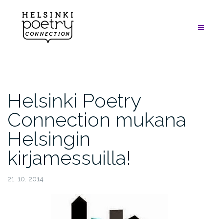
Skip
to
content
Helsinki Poetry
Connection mukana
Helsingin
kirjamessuilla!
21. 10. 2014