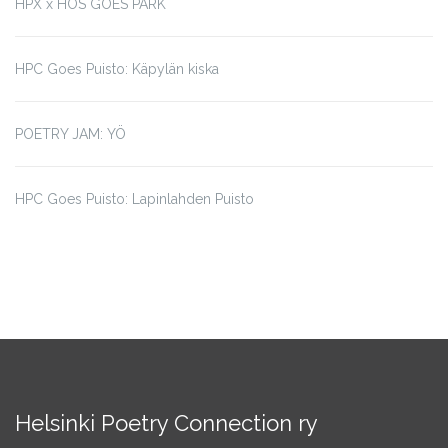
HPX x HÖS GOES PARK
HPC Goes Puisto: Käpylän kiska
POETRY JAM: YÖ
HPC Goes Puisto: Lapinlahden Puisto
Helsinki Poetry Connection ry