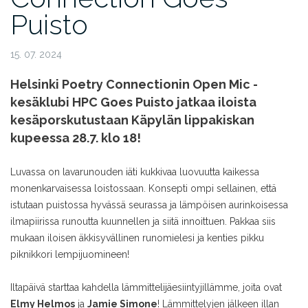
Puisto
15. 07. 2024
Helsinki Poetry Connectionin Open Mic -
kesäklubi HPC Goes Puisto jatkaa iloista
kesäporskutustaan Käpylän lippakiskan
kupeessa 28.7. klo 18!
Luvassa on lavarunouden iäti kukkivaa luovuutta kaikessa
monenkarvaisessa loistossaan. Konsepti ompi sellainen, että
istutaan puistossa hyvässä seurassa ja lämpöisen aurinkoisessa
ilmapiirissa runoutta kuunnellen ja siitä innoittuen. Pakkaa siis
mukaan iloisen äkkisyvällinen runomielesi ja kenties pikku
piknikkori lempijuomineen!
Iltapäivä starttaa kahdella lämmittelijäesiintyjillämme, joita ovat
Elmy Helmos
ja
Jamie Simone
! Lämmittelyjen jälkeen illan