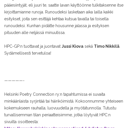
pääesiintyjät, eli juuri te, saatte lavan käyttöönne tulkitaksenne itse
kirjoittamianne runoja. Runoudeksi lasketaan aika lailla kaikki
esitykset, joita sen esittäjä kehtaa kutsua tavalla tai toisella
runoudeksi. Kunhan pidätte housunne jalassa ja esityksen
pituuden alle neljässä minuutissa.
HPC-GP:n tuottavat ja juontavat
Jussi Kiova
sekä
Timo Nikkilä
.
Sydämellisesti tervetuloa!
—————-
Helsinki Poetry Connection ry:n tapahtumissa ei suvaita
minkäänlaista syrjintää tai häiriköimistä. Kokoonnumme yhteiseen
kokemukseen rauhalla, luovuudella ja myötätunnolla. Tutustu
turvallisemman tilan periaatteisiimme, jotka löytyvät HPC:n
sivuilta osoitteesta: