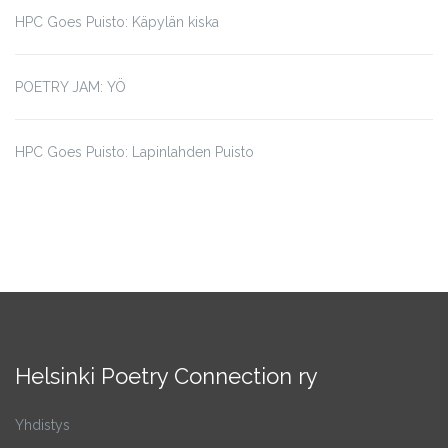
HPC Goes Puisto: Käpylän kiska
POETRY JAM: YÖ
HPC Goes Puisto: Lapinlahden Puisto
Helsinki Poetry Connection ry
Yhdistys