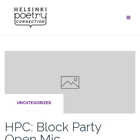
Skip
to
content
UNCATEGORIZED
HPC: Block Party
Open Mic