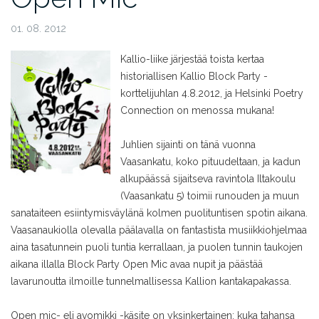
01. 08. 2012
Kallio-liike järjestää toista kertaa
historiallisen Kallio Block Party -
korttelijuhlan 4.8.2012, ja Helsinki Poetry
Connection on menossa mukana!
Juhlien sijainti on tänä vuonna
Vaasankatu, koko pituudeltaan, ja kadun
alkupäässä sijaitseva ravintola Iltakoulu
(Vaasankatu 5) toimii runouden ja muun
sanataiteen esiintymisväylänä kolmen puolituntisen spotin aikana.
Vaasanaukiolla olevalla päälavalla on fantastista musiikkiohjelmaa
aina tasatunnein puoli tuntia kerrallaan, ja puolen tunnin taukojen
aikana illalla Block Party Open Mic avaa nupit ja päästää
lavarunoutta ilmoille tunnelmallisessa Kallion kantakapakassa.
Open mic- eli avomikki -käsite on yksinkertainen: kuka tahansa