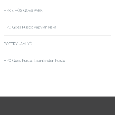
HPX x HÖS GOES PARK
HPC Goes Puisto: Käpylän kiska
POETRY JAM: YÖ
HPC Goes Puisto: Lapinlahden Puisto