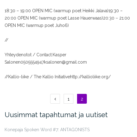
18:30 – 19:00 OPEN MIC (warmup poet Heikki Jalava)
19:30 –
20:00 OPEN MIC (warmup poet Lasse Hauerwaas)
20:30 – 21:00
OPEN MIC (warmup poet Juho6)
//
Yhteydenotot / Contact:
Kasper
Salonen
0505554947
ksalonen@gmail.com
//
Kallio-liike / The Kallio Initiative
http://kallioliike.org/
Artikkelien
1
2
selaus
Uusimmat tapahtumat ja uutiset
Konepaja Spoken Word #7: ANTAGONISTS