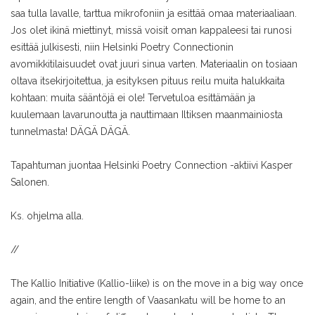
saa tulla lavalle, tarttua mikrofoniin ja esittää omaa materiaaliaan.
Jos olet ikinä miettinyt, missä voisit oman kappaleesi tai runosi
esittää julkisesti, niin Helsinki Poetry Connectionin
avomikkitilaisuudet ovat juuri sinua varten. Materiaalin on tosiaan
oltava itsekirjoitettua, ja esityksen pituus reilu muita halukkaita
kohtaan: muita sääntöjä ei ole! Tervetuloa esittämään ja
kuulemaan lavarunoutta ja nauttimaan Iltiksen maanmainiosta
tunnelmasta! DÄGÄ DÄGÄ.
Tapahtuman juontaa Helsinki Poetry Connection -aktiivi Kasper
Salonen.
Ks. ohjelma alla.
//
The Kallio Initiative (Kallio-liike) is on the move in a big way once
again, and the entire length of Vaasankatu will be home to an