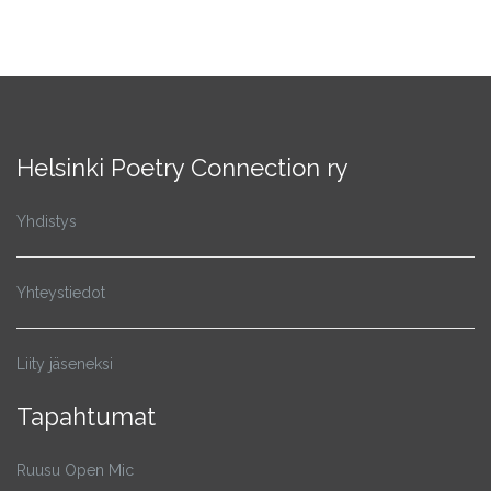
Helsinki Poetry Connection ry
Yhdistys
Yhteystiedot
Liity jäseneksi
Tapahtumat
Ruusu Open Mic