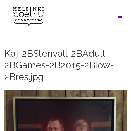
Skip
to
content
Kaj-2BStenvall-2BAdult-
2BGames-2B2015-2Blow-
2Bres.jpg