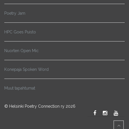
Poetry Jam
HPC Goes Puisto
Nuorten Open Mic
Konepaja Spoken Word
Muut tapahtumat
© Helsinki Poetry Connection ry 2026