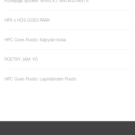
Konepaja Spoken Word #7: ANTAGONISTS
HPX x HÖS GOES PARK
HPC Goes Puisto: Käpylän kiska
POETRY JAM: YÖ
HPC Goes Puisto: Lapinlahden Puisto