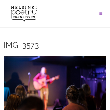
Skip
to
content
IMG_3573