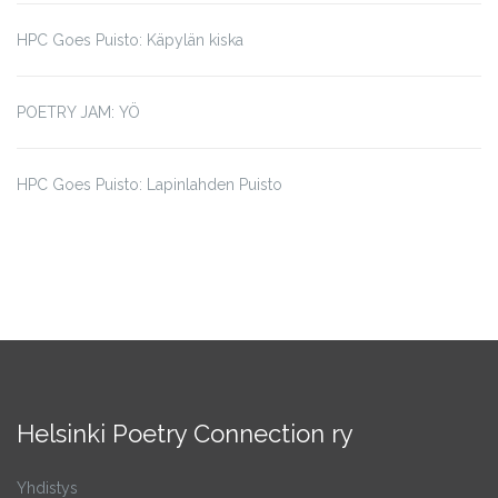
HPC Goes Puisto: Käpylän kiska
POETRY JAM: YÖ
HPC Goes Puisto: Lapinlahden Puisto
Helsinki Poetry Connection ry
Yhdistys